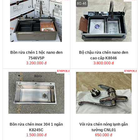
Bồn rửa chén 1 hộc nano đen
7546V5P
KT
Bồn rửa chén 1 hộc nano đen
Bộ chậu rửa chén nano đen
7546V5P
cao cấp K8046
3.200.000 đ
3.800.000 đ
Bồn rửa chén inox 304 1 ngăn
Vòi rửa chén nóng lạnh gắn
K8245C
tường CNL01
1.500.000 đ
650.000 đ