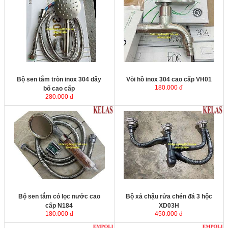
Bộ sen tắm tròn inox 304 dây
Vòi hồ inox 304 cao cấp VH01
180.000 đ
bố cao cấp
280.000 đ
Bộ sen tắm có lọc nước cao
Bộ xả chậu rửa chén đá 3 hộc
cấp N184
XD03H
180.000 đ
450.000 đ