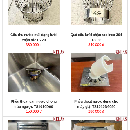
2.5mm được đan xen với kết cấu
2.5mm được đan xen với kết cấu
vững chắc, ngăn chặn tình trạng
vững chắc, ngăn chặn tình trạng
đọng rác hay nước mưa bị ứ đọng
đọng rác hay nước mưa bị ứ đọng
gây thấm dột và làm tăng tải trọng
gây thấm dột và làm tăng tải trọng
gây nguy hiểm cho mái nhà.
gây nguy hiểm cho mái nhà.
Cầu thu nước mái dạng lưới
Quả cầu lưới chặn rác inox 304
chặn rác D220
D200
380.000 đ
340.000 đ
Phễu thoát sàn nước chống trào
Phễu thoát nước dùng cho máy
ngược TS1010D60
được sản xuất
giặt TS1010D6090
từ chất liệu inox 304 chính phẩm,
không bị rỉ sét trong mọi môi trường
sử dụng. Sản phẩm được thiết kế
thoát nước chống trào ngược và
KT
ngăn côn trùng.
KT
: 100x100 D60 mm.
Phễu thoát sàn nước chống
Phễu thoát nước dùng cho
trào ngược TS1010D60
máy giặt TS1010D6090
150.000 đ
280.000 đ
Phễu thoát sàn chống hôi cao cấp
KELAS K1212D60