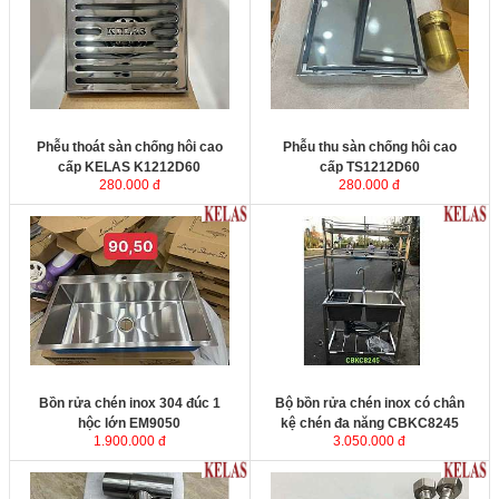
KT
Phễu thoát sàn chống hôi cao
Phễu thu sàn chống hôi cao
cấp KELAS K1212D60
cấp TS1212D60
280.000 đ
280.000 đ
Bồn rửa chén inox 304 đúc 1
Bộ bồn rửa chén inox có chân
hộc lớn EM9050
kệ chén đa năng CBKC8245
1.900.000 đ
3.050.000 đ