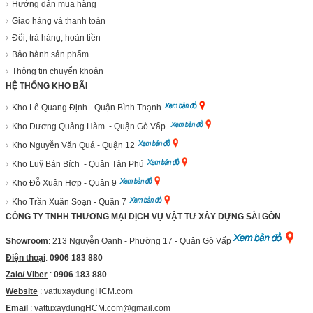
Hướng dẫn mua hàng
Giao hàng và thanh toán
Đổi, trả hàng, hoàn tiền
Bảo hành sản phẩm
Thông tin chuyển khoản
HỆ THỐNG KHO BÃI
Kho Lê Quang Định - Quận Bình Thạnh
Kho Dương Quảng Hàm - Quận Gò Vấp
Kho Nguyễn Văn Quá - Quận 12
Kho Luỹ Bán Bích - Quận Tân Phú
Kho Đỗ Xuân Hợp - Quận 9
Kho Trần Xuân Soạn - Quận 7
CÔNG TY TNHH THƯƠNG MẠI DỊCH VỤ VẬT TƯ XÂY DỰNG SÀI GÒN
Showroom
: 213 Nguyễn Oanh - Phường 17 - Quận Gò Vấp
Điện thoại
:
0906 183 880
Zalo/ Viber
:
0906 183 880
Website
:
vattuxaydungHCM.com
Email
: vattuxaydungHCM.com@gmail.com