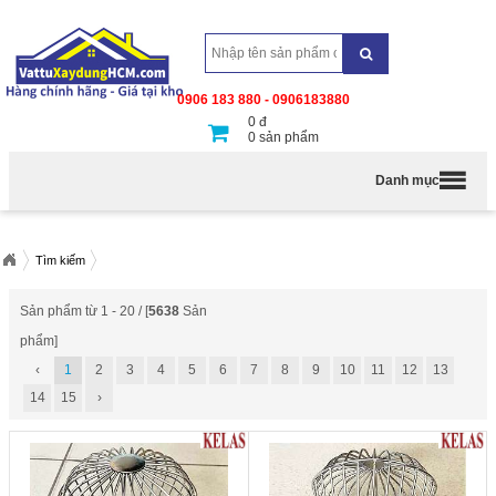
0906 183 880 - 0906183880
0
đ
0
sản phẩm
Danh mục
Tìm kiếm
Sản phẩm từ 1 - 20 / [
5638
Sản
phẩm]
‹
1
2
3
4
5
6
7
8
9
10
11
12
13
14
15
›
Cầu thu nước mái dạng lưới chặn
Quả cầu lưới chặn rác inox 304
rác D220
sản xuất từ inox 304 cao
D200
sản xuất từ inox 304 cao cấp
cấp với thiết kế dạng sợi inox dày
với thiết kế dạng sợi inox dày