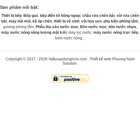
Sản phẩm nổi bật:
Thiết bị bếp
,
Bếp gas
,
bếp điện từ hồng ngoại
,
chậu rửa chén bát
,
vòi rửa chén
bát
,
máy hút mùi
,
kệ úp chén
,
thiết bị vệ sinh
,
vòi hoa sen
,
phụ kiện phòng tắm
,
gương phòng tắm,
Phễu thu sàn nước inox
,
Bồn nước inox
,
bồn nước nhựa
,
máy nước nóng năng lượng mặt trời
, máy lọc nước,
máy nước nóng trực tiếp
,
bình nước nóng...
Copyright © 2017 - 2026
Vattuxaydunghcm.com
.
Thiết kế web
Phuong Nam
Solution
.