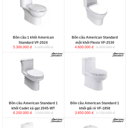
nghệ chống bám bẩn, chống bám
nghệ chống bám bẩn, chống bám
cặn, duy trì độ sáng bóng cho sứ vệ
cặn, duy trì độ sáng bóng cho sứ vệ
sinh trong suốt vòng đời sử
sinh trong suốt vòng đời sử
dụng. Công nghệ xả xoáy mạnh mẽ
dụng. Công nghệ xả xoáy mạnh mẽ
kết hợp tia đẩy giúp đánh bay tất cả
kết hợp tia đẩy giúp đánh bay tất cả
các loại chất thải.
các loại chất thải.
Kích thước
: 710x357x712 mm.
Kích thước
: 715x364x705 mm.
Bồn cầu 1 khối American
Bồn cầu American Standard
Standard VF-2024
một khối Flexio VF-2530
5.300.000 đ
6.000.000 đ
4.600.000 đ
6.900.000 đ
Bồn cầu American Standard 1
Bồn cầu American Standard 1
khối Cadet xả gạt 2045-WT
sử
khối giá rẻ VF-1858
sử dụng công
dụng công nghệ chống bám bẩn,
nghệ chống bám bẩn, chống bám
chống bám cặn, duy trì độ sáng
cặn, duy trì độ sáng bóng cho sứ vệ
bóng cho sứ vệ sinh trong suốt
sinh trong suốt vòng đời sử
vòng đời sử dụng. Công nghệ xả
dụng. Công nghệ xả xoáy mạnh mẽ
xoáy mạnh mẽ kết hợp tia đẩy giúp
kết hợp tia đẩy giúp đánh bay tất cả
đánh bay tất cả các loại chất thải.
các loại chất thải.
Kích thước
: 685x362x700 mm.
Kích thước
: 695x360x710 mm.
Bồn cầu American Standard 1
Bồn cầu American Standard 1
khối Cadet xả gạt 2045-WT
khối giá rẻ VF-1858
6.200.000 đ
7.000.000 đ
3.850.000 đ
5.700.000 đ
Bàn cầu American Standard một
Bồn cầu American Standard 1