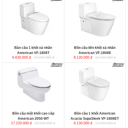
Bàn cầu 1 khối xả nhấn American
Bồn cầu liền khối xả nhấn
VF-1808T
sử dụng công nghệ
American VF-1808E
sử dụng công
chống bám bẩn, chống bám cặn,
nghệ chống bám bẩn, chống bám
duy trì độ sáng bóng cho sứ vệ sinh
cặn, duy trì độ sáng bóng cho sứ vệ
trong suốt vòng đời sử dụng. Công
sinh trong suốt vòng đời sử
nghệ xả xoáy mạnh mẽ kết hợp tia
dụng. Công nghệ xả xoáy mạnh mẽ
đẩy giúp đánh bay tất cả các loại
kết hợp tia đẩy giúp đánh bay tất cả
chất thải.
các loại chất thải.
Kích thước
: 747x385x634 mm.
Kích thước
: 742x383x654 mm.
Bàn cầu 1 khối xả nhấn
Bồn cầu liền khối xả nhấn
American VF-1808T
American VF-1808E
6.630.000 đ
13.000.000 đ
8.130.000 đ
13.200.000 đ
Bồn cầu một khối cao cấp
Bồn cầu 1 khối American Acacia
American 2050-WT
sử dụng công
SupaSleek VF-1808ET
sử dụng
nghệ chống bám bẩn, chống bám
công nghệ chống bám bẩn, chống
cặn, duy trì độ sáng bóng cho sứ vệ
bám cặn, duy trì độ sáng bóng cho
sinh trong suốt vòng đời sử
sứ vệ sinh trong suốt vòng đời sử
dụng. Công nghệ xả xoáy mạnh mẽ
dụng. Công nghệ xả xoáy mạnh mẽ
kết hợp tia đẩy giúp đánh bay tất cả
kết hợp tia đẩy giúp đánh bay tất cả
các loại chất thải.
các loại chất thải.
Kích thước
: 745x510x600 mm.
Kích thước
: 742x383x654 mm.
Bồn cầu một khối cao cấp
Bồn cầu 1 khối American
American 2050-WT
Acacia SupaSleek VF-1808ET
17.220.000 đ
20.500.000 đ
8.130.000 đ
13.500.000 đ