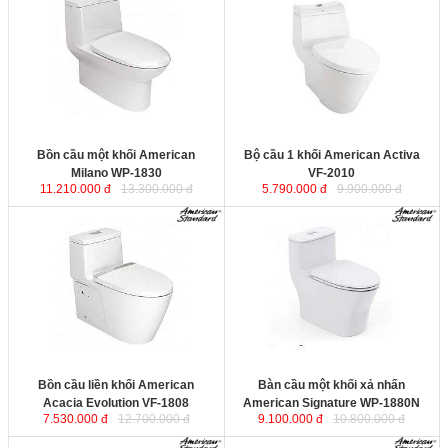
Milano WP-1830
sử dụng công
VF-2010
sử dụng công nghệ chống
nghệ chống bám bẩn, chống bám
bám bẩn, chống bám cặn, duy trì độ
cặn, duy trì độ sáng bóng cho sứ vệ
sáng bóng cho sứ vệ sinh trong
sinh trong suốt vòng đời sử
suốt vòng đời sử dụng. Công nghệ
dụng. Công nghệ xả xoáy mạnh mẽ
xả xoáy mạnh mẽ kết hợp tia đẩy
kết hợp tia đẩy giúp đánh bay tất cả
giúp đánh bay tất cả các loại chất
các loại chất thải.
thải.
Kích thước
: 744x450x710 mm.
Kích thước
: 757x381x645 mm.
Bồn cầu một khối American
Bộ cầu 1 khối American Activa
Milano WP-1830
VF-2010
11.210.000 đ
13.300.000 đ
5.790.000 đ
9.900.000 đ
Bồn cầu liền khối American
Bàn cầu một khối xả nhấn
Acacia Evolution VF-1808
sử dụng
American Signature WP-1880N
sử
công nghệ chống bám bẩn, chống
dụng công nghệ chống bám bẩn,
bám cặn, duy trì độ sáng bóng cho
chống bám cặn, duy trì độ sáng
sứ vệ sinh trong suốt vòng đời sử
bóng cho sứ vệ sinh trong suốt
dụng. Công nghệ xả xoáy mạnh mẽ
vòng đời sử dụng. Công nghệ xả
kết hợp tia đẩy giúp đánh bay tất cả
xoáy mạnh mẽ kết hợp tia đẩy giúp
các loại chất thải.
đánh bay tất cả các loại chất thải.
Kích thước
: 727x379x650 mm.
Bồn cầu liền khối American
Bàn cầu một khối xả nhấn
Acacia Evolution VF-1808
American Signature WP-1880N
7.530.000 đ
12.700.000 đ
9.100.000 đ
10.800.000 đ