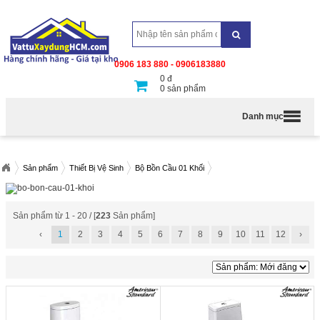
0906 183 880 - 0906183880
0
đ
0
sản phẩm
Danh mục
Sản phẩm
Thiết Bị Vệ Sinh
Bộ Bồn Cầu 01 Khối
Sản phẩm từ 1 - 20 / [
223
Sản phẩm]
‹
1
2
3
4
5
6
7
8
9
10
11
12
›
Bồn cầu 1 khối American
Bồn cầu American Standard một
Standard VF-2024
sử dụng công
khối Flexio VF-2530
sử dụng công