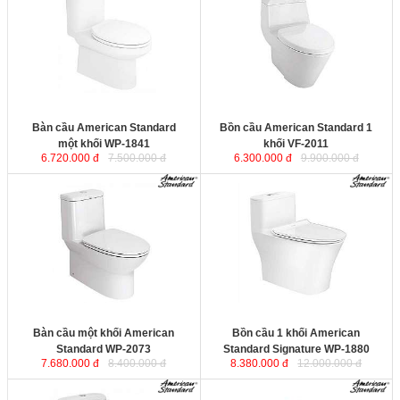
khối WP-1841
sử dụng công nghệ
khối VF-2011
sử dụng công nghệ
chống bám bẩn, chống bám cặn,
chống bám bẩn, chống bám cặn,
duy trì độ sáng bóng cho sứ vệ sinh
duy trì độ sáng bóng cho sứ vệ sinh
trong suốt vòng đời sử dụng. Công
trong suốt vòng đời sử dụng. Công
nghệ xả xoáy mạnh mẽ kết hợp tia
nghệ xả xoáy mạnh mẽ kết hợp tia
đẩy giúp đánh bay tất cả các loại
đẩy giúp đánh bay tất cả các loại
chất thải.
chất thải.
Kích thước
: 685x362x700 mm.
Kích thước
: 757x362x656 mm.
Bàn cầu American Standard
Bồn cầu American Standard 1
một khối WP-1841
khối VF-2011
6.720.000 đ
7.500.000 đ
6.300.000 đ
9.900.000 đ
Bàn cầu một khối American
Bồn cầu 1 khối American
Standard WP-2073
sử dụng công
Standard Signature WP-1880
sử
nghệ chống bám bẩn, chống bám
dụng công nghệ chống bám bẩn,
cặn, duy trì độ sáng bóng cho sứ vệ
chống bám cặn, duy trì độ sáng
sinh trong suốt vòng đời sử
bóng cho sứ vệ sinh trong suốt
dụng. Công nghệ xả xoáy mạnh mẽ
vòng đời sử dụng. Công nghệ xả
kết hợp tia đẩy giúp đánh bay tất cả
xoáy mạnh mẽ kết hợp tia đẩy giúp
các loại chất thải.
đánh bay tất cả các loại chất thải.
Kích thước
: 735x376x730 mm.
Kích thước
: 727x384x650 mm.
Bàn cầu một khối American
Bồn cầu 1 khối American
Standard WP-2073
Standard Signature WP-1880
7.680.000 đ
8.400.000 đ
8.380.000 đ
12.000.000 đ
Bồn cầu một khối American
Bộ cầu 1 khối American Activa