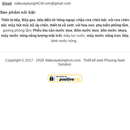
Email
: vattuxaydungHCM.com@gmail.com
Sản phẩm nổi bật:
Thiết bị bếp
,
Bếp gas
,
bếp điện từ hồng ngoại
,
chậu rửa chén bát
,
vòi rửa chén
bát
,
máy hút mùi
,
kệ úp chén
,
thiết bị vệ sinh
,
vòi hoa sen
,
phụ kiện phòng tắm
,
gương phòng tắm,
Phễu thu sàn nước inox
,
Bồn nước inox
,
bồn nước nhựa
,
máy nước nóng năng lượng mặt trời
, máy lọc nước,
máy nước nóng trực tiếp
,
bình nước nóng...
Copyright © 2017 - 2026
Vattuxaydunghcm.com
.
Thiết kế web
Phuong Nam
Solution
.