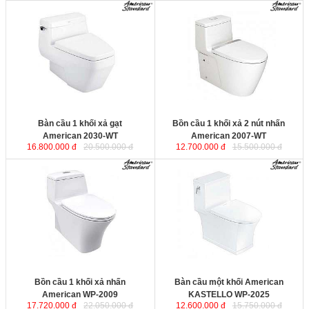
Bàn cầu 1 khối xả gạt American
Bồn cầu 1 khối xả 2 nút nhấn
2030-WT
sử dụng công nghệ
American 2007-WT
sử dụng công
chống bám bẩn, chống bám cặn,
nghệ chống bám bẩn, chống bám
duy trì độ sáng bóng cho sứ vệ sinh
cặn, duy trì độ sáng bóng cho sứ vệ
trong suốt vòng đời sử dụng. Công
sinh trong suốt vòng đời sử
nghệ xả xoáy mạnh mẽ kết hợp tia
dụng. Công nghệ xả xoáy mạnh mẽ
đẩy giúp đánh bay tất cả các loại
kết hợp tia đẩy giúp đánh bay tất cả
chất thải.
các loại chất thải.
Kích thước
: 610x460x600 mm.
Kích thước
: 742x383x654 mm.
Bàn cầu 1 khối xả gạt
Bồn cầu 1 khối xả 2 nút nhấn
American 2030-WT
American 2007-WT
16.800.000 đ
20.500.000 đ
12.700.000 đ
15.500.000 đ
Bồn cầu 1 khối xả nhấn American
Bàn cầu một khối American
WP-2009
sử dụng công nghệ
KASTELLO WP-2025
sử dụng
chống bám bẩn, chống bám cặn,
công nghệ chống bám bẩn, chống
duy trì độ sáng bóng cho sứ vệ sinh
bám cặn, duy trì độ sáng bóng cho
trong suốt vòng đời sử dụng. Công
sứ vệ sinh trong suốt vòng đời sử
nghệ xả xoáy mạnh mẽ kết hợp tia
dụng. Công nghệ xả xoáy mạnh mẽ
đẩy giúp đánh bay tất cả các loại
kết hợp tia đẩy giúp đánh bay tất cả
chất thải.
các loại chất thải.
Kích thước
: 760x401x620 mm.
Kích thước
: 743x381x695 mm.
Bồn cầu 1 khối xả nhấn
Bàn cầu một khối American
American WP-2009
KASTELLO WP-2025
17.720.000 đ
22.050.000 đ
12.600.000 đ
15.750.000 đ