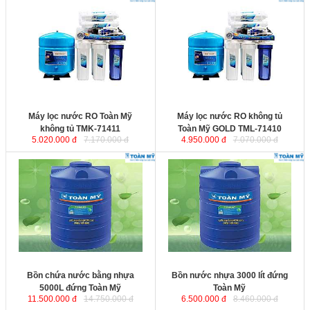
Máy lọc nước RO Toàn Mỹ không
Máy lọc nước RO không tủ Toàn
tủ TMK-71411
với 11 cấp lọc cho
Mỹ GOLD TML-71410
hàm lượng khoáng và Hydrogen
cao gấp 25 lần so với các dòng
máy lọc nước thông thường.
Máy lọc nước RO Toàn Mỹ
Máy lọc nước RO không tủ
không tủ TMK-71411
Toàn Mỹ GOLD TML-71410
5.020.000 đ
7.170.000 đ
4.950.000 đ
7.070.000 đ
Bồn chứa nước bằng nhựa 5000L
Bồn nước nhựa 3000 lít đứng
đứng Toàn Mỹ
được sản xuất từ
Toàn Mỹ
được sản xuất từ hạt nhựa
hạt nhựa nguyên sinh nhập khẩu
nguyên sinh nhập khẩu đảm bảo
đảm bảo an toàn vệ sinh thực
an toàn vệ sinh thực phẩm. Chịu
phẩm. Chịu được mọi điều kiện
được mọi điều kiện khắc nghiệt của
khắc nghiệt của thời tiết, đặc biệt
thời tiết, đặc biệt sử dụng tốt cho
sử dụng tốt cho những vùng nước
những vùng nước bị nhiễm phèn,
bị nhiễm phèn, nhiễm mặn.
nhiễm mặn.
Kích thước
: 1854x1999
Kích thước
: 1574x1702 mm.
Bồn chứa nước bằng nhựa
Bồn nước nhựa 3000 lít đứng
5000L đứng Toàn Mỹ
Toàn Mỹ
11.500.000 đ
14.750.000 đ
6.500.000 đ
8.460.000 đ