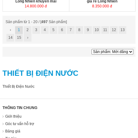
Long Nhiên khuyến mãi
giá rẻ Long Nhiên
14.800.000 đ
8.350.000 đ
Sản phẩm từ 1 - 20 / [
497
Sản phẩm]
‹
1
2
3
4
5
6
7
8
9
10
11
12
13
14
15
›
THIẾT BỊ ĐIỆN NƯỚC
Thiết Bị Điện Nước
THÔNG TIN CHUNG
Giới thiệu
Góc tư vấn hỗ trợ
Bảng giá