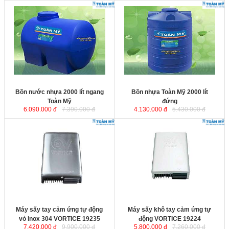
Bồn nước nhựa 2000 lít ngang
Bồn nhựa Toàn Mỹ 2000 lít
Toàn Mỹ
được sản xuất từ hạt nhựa
đứng
được sản xuất từ hạt nhựa
nguyên sinh nhập khẩu đảm bảo
nguyên sinh nhập khẩu đảm bảo
an toàn vệ sinh thực phẩm. Chịu
an toàn vệ sinh thực phẩm. Chịu
được mọi điều kiện khắc nghiệt của
được mọi điều kiện khắc nghiệt của
thời tiết, đặc biệt sử dụng tốt cho
thời tiết, đặc biệt sử dụng tốt cho
những vùng nước bị nhiễm phèn,
những vùng nước bị nhiễm phèn,
nhiễm mặn.
nhiễm mặn.
Kích thước:
1230x1730x1309 mm.
Kích thước
: 1350x1560 mm.
Bồn nước nhựa 2000 lít ngang
Bồn nhựa Toàn Mỹ 2000 lít
Toàn Mỹ
đứng
6.090.000 đ
7.390.000 đ
4.130.000 đ
5.430.000 đ
Máy sấy tay cảm ứng tự động vỏ
Máy sấy khô tay cảm ứng tự động
inox 304 VORTICE 19235
với vỏ
VORTICE 19224
với vỏ máy bằng
máy bằng Inox SUS304 siêu bền,
nhựa ABS chống lão hóa, hệ thống
hệ thống an toàn tuyệt đối chuẩn
an toàn tuyệt đối chuẩn Châu Âu.
Châu Âu. Bộ điện tử có lớp chống
Bộ điện tử có lớp chống nước IPX4,
nước IPX4, hoạt động êm không
hoạt động êm không gây tiếng ồn.
gây tiếng ồn.
Công suất
: 1350W.
Công suất:
2000W.
Kích thước
: 135x253x319 mm.
Kích thước
: 130x254x320 mm.
Máy sấy tay cảm ứng tự động
Máy sấy khô tay cảm ứng tự
vỏ inox 304 VORTICE 19235
động VORTICE 19224
7.420.000 đ
9.900.000 đ
5.800.000 đ
7.260.000 đ