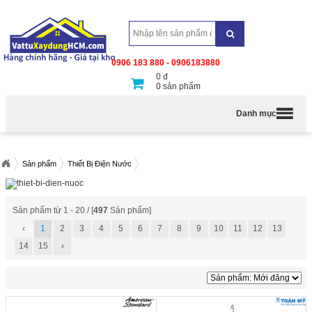
0906 183 880 - 0906183880
0
đ
0
sản phẩm
Danh mục
Sản phẩm
Thiết Bị Điện Nước
Sản phẩm từ 1 - 20 / [
497
Sản phẩm]
‹
1
2
3
4
5
6
7
8
9
10
11
12
13
14
15
›
Máy lọc nước RO 10 cấp tủ đứng