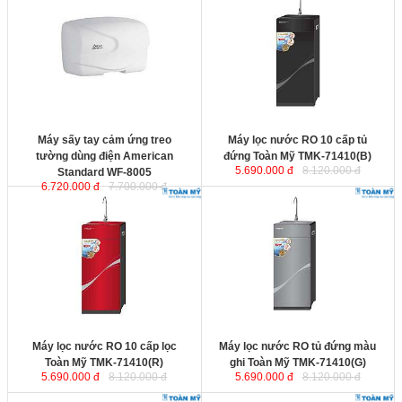
Toàn Mỹ TMK-71410(B)
với 10 cấp
lọc cho hàm lượng khoáng và
Hydrogen cao gấp 25 lần so với
các dòng máy lọc nước thông
thường.
Kích thước
: 440x345x955 mm.
Công suất
: 15L/h.
Máy sấy tay cảm ứng treo
Máy lọc nước RO 10 cấp tủ
tường dùng điện American
đứng Toàn Mỹ TMK-71410(B)
5.690.000 đ
8.120.000 đ
Standard WF-8005
6.720.000 đ
7.700.000 đ
Máy lọc nước RO 10 cấp lọc Toàn
Máy lọc nước RO tủ đứng màu
Mỹ TMK-71410(R)
với 10 cấp lọc
ghi Toàn Mỹ TMK-71410(G)
với 10
cho hàm lượng khoáng và
cấp lọc cho hàm lượng khoáng và
Hydrogen cao gấp 25 lần so với
Hydrogen cao gấp 25 lần so với
các dòng máy lọc nước thông
các dòng máy lọc nước thông
thường.
thường.
Kích thước
: 40x345x955 mm.
Kích thước
: 440x345x955 mm.
Công suất
: 15L/h.
Công suất
: 15L /h
Máy lọc nước RO 10 cấp lọc
Máy lọc nước RO tủ đứng màu
Toàn Mỹ TMK-71410(R)
ghi Toàn Mỹ TMK-71410(G)
5.690.000 đ
8.120.000 đ
5.690.000 đ
8.120.000 đ