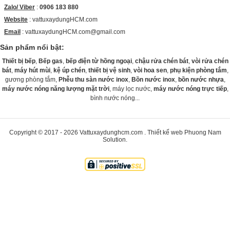
Zalo/ Viber
:
0906 183 880
Website
:
vattuxaydungHCM.com
Email
: vattuxaydungHCM.com@gmail.com
Sản phẩm nổi bật:
Thiết bị bếp
,
Bếp gas
,
bếp điện từ hồng ngoại
,
chậu rửa chén bát
,
vòi rửa chén
bát
,
máy hút mùi
,
kệ úp chén
,
thiết bị vệ sinh
,
vòi hoa sen
,
phụ kiện phòng tắm
,
gương phòng tắm,
Phễu thu sàn nước inox
,
Bồn nước inox
,
bồn nước nhựa
,
máy nước nóng năng lượng mặt trời
, máy lọc nước,
máy nước nóng trực tiếp
,
bình nước nóng...
Copyright © 2017 - 2026
Vattuxaydunghcm.com
.
Thiết kế web
Phuong Nam
Solution
.