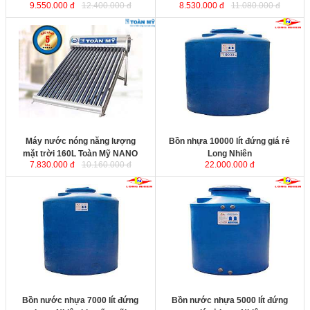
9.550.000 đ
12.400.000 đ
8.530.000 đ
11.080.000 đ
Máy nước nóng năng lượng mặt
Bồn nhựa 10000 lít đứng giá rẻ
trời 160L Toàn Mỹ NANO
Long Nhiên
được sản xuất từ nhựa
nguyên sinh đảm bảo an toàn thực
phẩm. Sản phẩm dùng để chứa
nước sạch, nước nhiễm phèn,
nhiễm mặn và hóa chất.
Đường kính
: 2280 mm.
Chiều cao:
2920 mm.
Kích thước
Máy nước nóng năng lượng
Bồn nhựa 10000 lít đứng giá rẻ
mặt trời 160L Toàn Mỹ NANO
Long Nhiên
7.830.000 đ
10.160.000 đ
22.000.000 đ
Bồn nước nhựa 7000 lít đứng
Bồn nước nhựa 5000 lít đứng giá
Long Nhiên khuyến mãi
được sản
rẻ Long Nhiên
được sản xuất từ
xuất từ nhựa nguyên sinh đảm bảo
nhựa nguyên sinh đảm bảo an toàn
an toàn thực phẩm. Sản phẩm
thực phẩm. Sản phẩm dùng để
dùng để chứa nước sạch, nước
chứa nước sạch, nước nhiễm
nhiễm phèn, nhiễm mặn và hóa
phèn, nhiễm mặn và hóa chất.
chất.
Đường kính
: 1680 mm.
Đường kính
: 2040 mm.
Chiều cao
: 2460 mm.
Chiều cao
: 2740 mm.
Bồn nước nhựa 7000 lít đứng
Bồn nước nhựa 5000 lít đứng