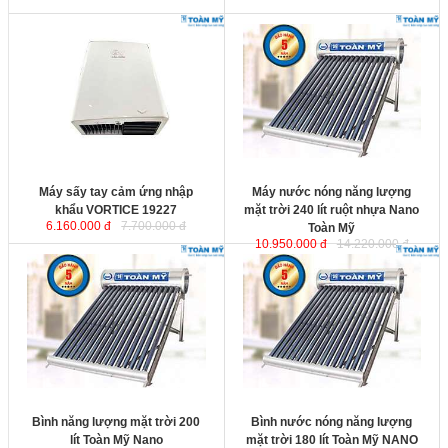
Máy sấy tay cảm ứng nhập khẩu
Máy nước nóng năng lượng mặt
VORTICE 19227
trời 240 lít ruột nhựa Nano Toàn
Mỹ
với ruột bình bảo ôn sản xuất
bằng nhựa Nano, công nghệ an
toàn cho nguồn nước nhiễm mặn,
ồn.
nhiễm phèn. An toàn tuyệt đối với
Công suất
sức khỏe con người, chịu nhiệt cao
Kích thước
lên tới 150 độ C.
Kích thước
: 2060x1810x1230 mm.
Máy sấy tay cảm ứng nhập
Máy nước nóng năng lượng
khẩu VORTICE 19227
mặt trời 240 lít ruột nhựa Nano
6.160.000 đ
7.700.000 đ
Toàn Mỹ
10.950.000 đ
14.220.000 đ
Bình năng lượng mặt trời 200 lít
Bình nước nóng năng lượng mặt
Toàn Mỹ Nano
với ruột bình bảo ôn
trời 180 lít Toàn Mỹ NANO
với ruột
sản xuất bằng nhựa Nano, công
bình bảo ôn sản xuất bằng nhựa
nghệ an toàn cho nguồn nước
Nano, công nghệ an toàn cho
nhiễm mặn, nhiễm phèn. An toàn
nguồn nước nhiễm mặn, nhiễm
tuyệt đối với sức khỏe con người,
phèn. An toàn tuyệt đối với sức
chịu nhiệt cao lên tới 150 độ C.
khỏe con người, chịu nhiệt cao lên
Kích thước
: 1740x1810x1230 mm.
tới 150 độ C.
Kích thước
: 1580x1810x1230 mm.
Bình năng lượng mặt trời 200
Bình nước nóng năng lượng
lít Toàn Mỹ Nano
mặt trời 180 lít Toàn Mỹ NANO