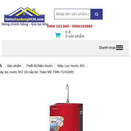
0906 183 880 - 0906183880
0
đ
0
sản phẩm
Danh mục
Sản phẩm
Thiết Bị Điện Nước
Máy Lọc Nước RO
áy lọc nước RO 10 cấp lọc Toàn Mỹ TMK-71410(R)