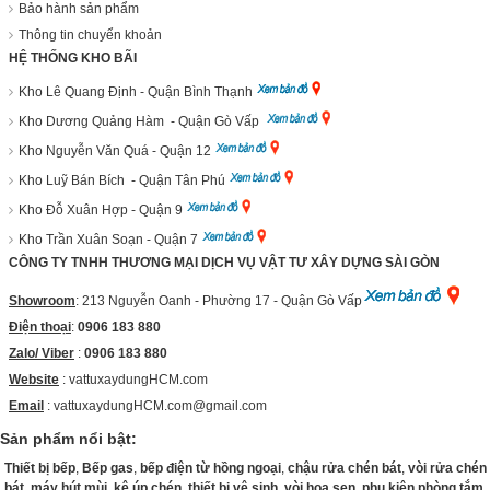
Bảo hành sản phẩm
Thông tin chuyển khoản
HỆ THỐNG KHO BÃI
Kho Lê Quang Định - Quận Bình Thạnh
Kho Dương Quảng Hàm - Quận Gò Vấp
Kho Nguyễn Văn Quá - Quận 12
Kho Luỹ Bán Bích - Quận Tân Phú
Kho Đỗ Xuân Hợp - Quận 9
Kho Trần Xuân Soạn - Quận 7
CÔNG TY TNHH THƯƠNG MẠI DỊCH VỤ VẬT TƯ XÂY DỰNG SÀI GÒN
Showroom
: 213 Nguyễn Oanh - Phường 17 - Quận Gò Vấp
Điện thoại
:
0906 183 880
Zalo/ Viber
:
0906 183 880
Website
:
vattuxaydungHCM.com
Email
: vattuxaydungHCM.com@gmail.com
Sản phẩm nổi bật:
Thiết bị bếp
,
Bếp gas
,
bếp điện từ hồng ngoại
,
chậu rửa chén bát
,
vòi rửa chén
bát
,
máy hút mùi
,
kệ úp chén
,
thiết bị vệ sinh
,
vòi hoa sen
,
phụ kiện phòng tắm
,