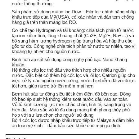
nước thông thường.
Sản phẩm sử dụng màng lọc Dow – Filmtec chính hãng nhập
khẩu trực tiếp của Mỹ(USA), có xác nhận và dán tem chống
hàng giả trên thân màng lọc RO.
Cơ chế tạo Hydrogen và tái khoáng: chia tách phân tử nước
tạo ion kiềm tính, tăng khoáng chất (Ca2+, Mg2+, Na+…) và
bổ sung hàm lượng hydrogen giúp trung hòa và hấp thu các
gốc tự do. Công nghệ chia tách phân tử nước tự nhiên, tạo vi
khoáng tự nhiên cho nguồn nước.
Bình tích áp sắt sử dụng công nghệ phủ bạc Nano kháng
khuẩn.
Hệ thống cấp lọc thô đầu vào thích hợp cho nhiều nguồn
nước. Đặc biệt có thêm bộ cốc lọc và lõi lọc Catrion giúp cho
việc xử lý các nguồn nước cứng, nước bị nhiễm đã vôi được
tốt hơn, giúp nước trở lên mềm mại hơn.
Bơm hút sâu tự động siêu tiết kiệm điện, độ bền cao. Đồng
hồ báo áp suất hệ thống kiểm soát nước đầu vào an toàn.
Vỏ tủ kính cường lực mới chắc chắn, tinh tế, sang trọng và
hiện đại. Màu sắc vỏ tủ đa dạng mang tính phong thủy phù
hợp với sự lựa chọn cho người sử dụng.
Bộ 4 cốc lọc được nhập khẩu trực tiếp từ Malaysia đảm bảo
an toàn vệ sinh – đảm bảo sức khỏe cho mọi gia đình.