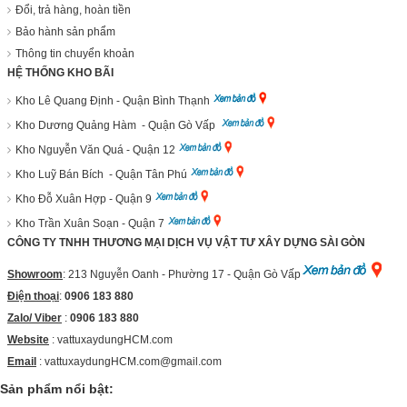
Đổi, trả hàng, hoàn tiền
Bảo hành sản phẩm
Thông tin chuyển khoản
HỆ THỐNG KHO BÃI
Kho Lê Quang Định - Quận Bình Thạnh
Kho Dương Quảng Hàm - Quận Gò Vấp
Kho Nguyễn Văn Quá - Quận 12
Kho Luỹ Bán Bích - Quận Tân Phú
Kho Đỗ Xuân Hợp - Quận 9
Kho Trần Xuân Soạn - Quận 7
CÔNG TY TNHH THƯƠNG MẠI DỊCH VỤ VẬT TƯ XÂY DỰNG SÀI GÒN
Showroom
: 213 Nguyễn Oanh - Phường 17 - Quận Gò Vấp
Điện thoại
:
0906 183 880
Zalo/ Viber
:
0906 183 880
Website
:
vattuxaydungHCM.com
Email
: vattuxaydungHCM.com@gmail.com
Sản phẩm nổi bật: