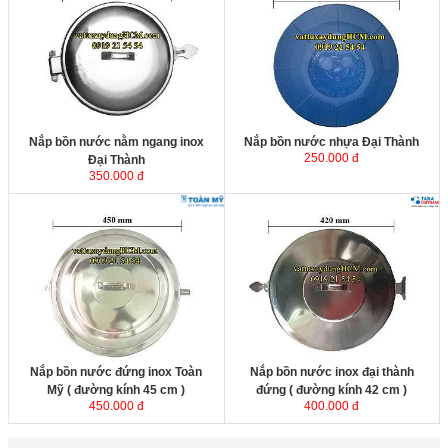
Đại Thành ( đường kính 28cm
)
được sản xuất từ inox 304 không
rỉ sét trong mọi điều kiện thời tiết,
sản phẩm có pát gài an toàn tránh
tình trạng bay nắp khi gió thổi
mạnh.
Nắp bồn nước nằm ngang inox
Nắp bồn nước nhựa Đại Thành
250.000 đ
Đại Thành
350.000 đ
Nắp bồn nước đứng inox Toàn Mỹ
Nắp bồn nước inox đại thành
( đường kính 45 cm )
được sản
đứng ( đường kính 42 cm )
xuất từ inox 304 không rỉ sét trong
mọi điều kiện thời tiết, sản phẩm có
pát gài an toàn tránh tình trạng bay
nắp khi gió thổi mạnh.
Nắp bồn nước đứng inox Toàn
Nắp bồn nước inox đại thành
Mỹ ( đường kính 45 cm )
đứng ( đường kính 42 cm )
450.000 đ
400.000 đ