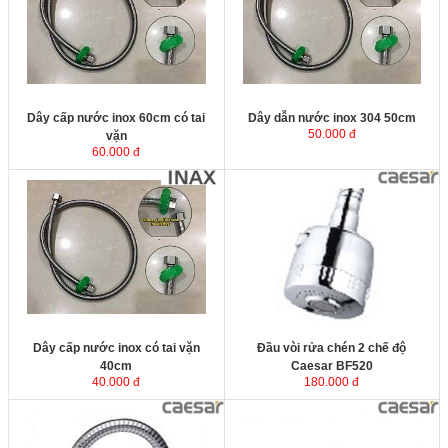
bồn cầu, vòi lavabo, vòi rửa
các loại bồn cầu, vòi lavabo, vòi
chén...Sản phẩm dây cấp được sản
rửa chén...Sản phẩm dây cấp được
xuất từ inox SUS304 cao cấp
sản xuất từ inox SUS304 cao cấp
không bị rỉ sét trong mọi môi trường
không bị rỉ sét trong mọi môi trường
sử dụng.
sử dụng.
Dây cấp nước inox 60cm có tai
Dây dẫn nước inox 304 50cm
50.000 đ
vặn
60.000 đ
Dây cấp nước inox có tai vặn
40cm
Dây cấp nước inox có tai vặn
Đầu vòi rửa chén 2 chế độ
40cm
Caesar BF520
40.000 đ
180.000 đ