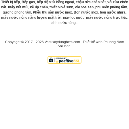
Thiết bị bếp
,
Bếp gas
,
bếp điện từ hồng ngoại
,
chậu rửa chén bát
,
vòi rửa chén
bát
,
máy hút mùi
,
kệ úp chén
,
thiết bị vệ sinh
,
vòi hoa sen
,
phụ kiện phòng tắm
,
gương phòng tắm,
Phễu thu sàn nước inox
,
Bồn nước inox
,
bồn nước nhựa
,
máy nước nóng năng lượng mặt trời
, máy lọc nước,
máy nước nóng trực tiếp
,
bình nước nóng...
Copyright © 2017 - 2026
Vattuxaydunghcm.com
.
Thiết kế web
Phuong Nam
Solution
.