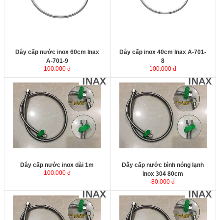
Dây cấp nước inox 60cm Inax
Dây cấp inox 40cm Inax A-701-
A-701-9
8
100.000 đ
100.000 đ
Dây cấp nước inox dài 1m
được
Dây cấp nước bình nóng lạnh inox
thiết kế 2 đầu răng trong phi 21
304 80cm
được thiết kế 2 đầu răng
dùng cấp nước cho các loại bồn
trong phi 21 dùng cấp nước cho
cầu, vòi lavabo, vòi rửa chén...Sản
các loại bồn cầu, vòi lavabo, vòi
phẩm dây cấp được sản xuất từ
rửa chén...Sản phẩm dây cấp được
inox SUS304 cao cấp không bị rỉ
sản xuất từ inox SUS304 cao cấp
sét trong mọi môi trường sử dụng.
không bị rỉ sét trong mọi môi trường
sử dụng.
Dây cấp nước inox dài 1m
Dây cấp nước bình nóng lạnh
100.000 đ
inox 304 80cm
80.000 đ
Dây cấp nước inox 60cm có tai
Dây dẫn nước inox 304
vặn
được thiết kế 2 đầu răng trong
50cm
được thiết kế 2 đầu răng
phi 21 dùng cấp nước cho các loại
trong phi 21 dùng cấp nước cho