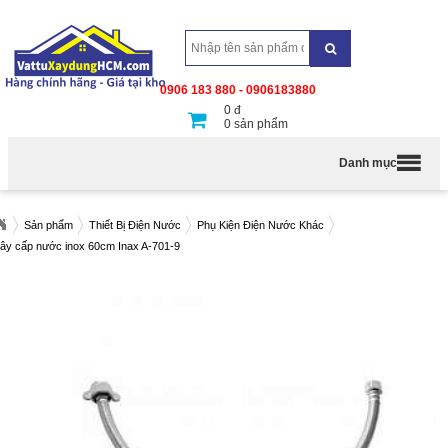
0906 183 880 - 0906183880
0
đ
0
sản phẩm
Danh mục
Sản phẩm
Thiết Bị Điện Nước
Phụ Kiện Điện Nước Khác
ây cấp nước inox 60cm Inax A-701-9