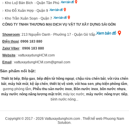
Kho Luỹ Bán Bích - Quận Tân Phú
Kho Đỗ Xuân Hợp - Quận 9
Kho Trần Xuân Soạn - Quận 7
CÔNG TY TNHH THƯƠNG MẠI DỊCH VỤ VẬT TƯ XÂY DỰNG SÀI GÒN
Showroom
: 213 Nguyễn Oanh - Phường 17 - Quận Gò Vấp
Điện thoại
:
0906 183 880
Zalo/ Viber
:
0906 183 880
Website
:
vattuxaydungHCM.com
Email
: vattuxaydungHCM.com@gmail.com
Sản phẩm nổi bật:
Thiết bị bếp
,
Bếp gas
,
bếp điện từ hồng ngoại
,
chậu rửa chén bát
,
vòi rửa chén
bát
,
máy hút mùi
,
kệ úp chén
,
thiết bị vệ sinh
,
vòi hoa sen
,
phụ kiện phòng tắm
,
gương phòng tắm,
Phễu thu sàn nước inox
,
Bồn nước inox
,
bồn nước nhựa
,
máy nước nóng năng lượng mặt trời
, máy lọc nước,
máy nước nóng trực tiếp
,
bình nước nóng...
Copyright © 2017 - 2026
Vattuxaydunghcm.com
.
Thiết kế web
Phuong Nam
Solution
.