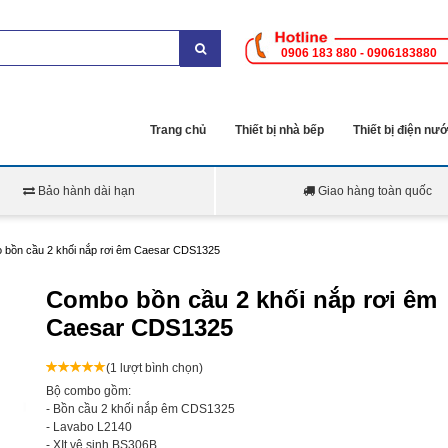
0906 183 880 - 0906183880
Trang chủ
Thiết bị nhà bếp
Thiết bị điện nư
Bảo hành dài hạn
Giao hàng toàn quốc
bồn cầu 2 khối nắp rơi êm Caesar CDS1325
Combo bồn cầu 2 khối nắp rơi êm
Caesar CDS1325
(1 lượt bình chọn)
Bộ combo gồm:
- Bồn cầu 2 khối nắp êm CDS1325
- Lavabo L2140
- XỊt vệ sinh BS306B