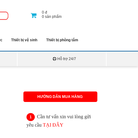
0
đ
0
sản phẩm
ớc
Thiết bị vệ sinh
Thiết bị phòng tắm
Hỗ trợ 24/7
HƯỚNG DẪN MUA HÀNG
Cần tư vấn xin vui lòng gửi
yêu cầu
TẠI ĐÂY