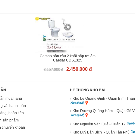
Combo bồn cầu 2 khối nắp rơi êm
Caesar CDS1325
2.450.000 đ
3.157.000 đ
DẪN
HỆ THỐNG KHO BÃI
ẫn mua hàng
Kho Lê Quang Định - Quận Bình Thạ
g và thanh toán
Kho Dương Quảng Hàm - Quận Gò 
hàng, hoàn tiền
h sản phẩm
Kho Nguyễn Văn Quá - Quận 12
n chuyển khoản
Kho Luỹ Bán Bích - Quận Tân Phú