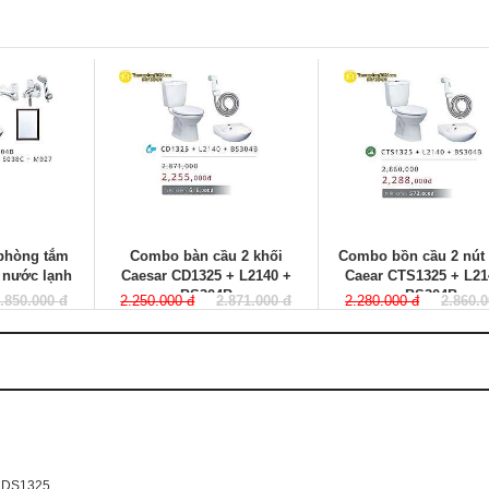
 phòng tắm
Combo bàn cầu 2 khối
Combo bồn cầu 2 nút
 nước lạnh
Caesar CD1325 + L2140 +
Caear CTS1325 + L21
BS304B
BS304B
.850.000 đ
2.250.000 đ
2.871.000 đ
2.280.000 đ
2.860.
 CDS1325