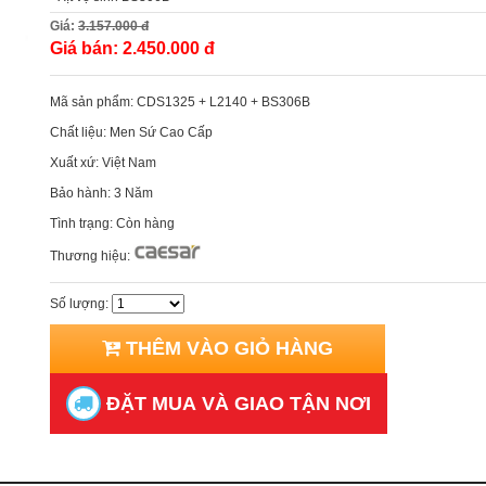
Giá:
3.157.000 đ
Giá bán:
2.450.000 đ
Mã sản phẩm:
CDS1325 + L2140 + BS306B
Chất liệu:
Men Sứ Cao Cấp
Xuất xứ:
Việt Nam
Bảo hành:
3 Năm
Tình trạng:
Còn hàng
Thương hiệu:
Số lượng:
THÊM VÀO GIỎ HÀNG
ĐẶT MUA VÀ GIAO TẬN NƠI