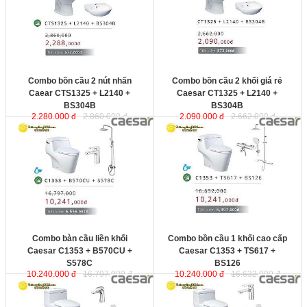
Combo bồn cầu 2 nút nhấn
Combo bồn cầu 2 khối giá rẻ
Caear CTS1325 + L2140 +
Caesar CT1325 + L2140 +
BS304B
BS304B
2.280.000 đ
2.860.000 đ
2.090.000 đ
2.662.000 đ
Bộ combo bao gồm:
Bộ combo bao gồm:
Combo bàn cầu liền khối
Combo bồn cầu 1 khối cao cấp
Caesar C1353 + B570CU +
Caesar C1353 + TS617 +
S578C
BS126
10.240.000 đ
16.797.000 đ
10.240.000 đ
16.632.000 đ
Bộ combo bao gồm:
Bộ combo bao gồm: