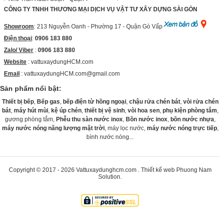
CÔNG TY TNHH THƯƠNG MẠI DỊCH VỤ VẬT TƯ XÂY DỰNG SÀI GÒN
Showroom
: 213 Nguyễn Oanh - Phường 17 - Quận Gò Vấp
Điện thoại
:
0906 183 880
Zalo/ Viber
:
0906 183 880
Website
:
vattuxaydungHCM.com
Email
: vattuxaydungHCM.com@gmail.com
Sản phẩm nổi bật:
Thiết bị bếp
,
Bếp gas
,
bếp điện từ hồng ngoại
,
chậu rửa chén bát
,
vòi rửa chén
bát
,
máy hút mùi
,
kệ úp chén
,
thiết bị vệ sinh
,
vòi hoa sen
,
phụ kiện phòng tắm
,
gương phòng tắm,
Phễu thu sàn nước inox
,
Bồn nước inox
,
bồn nước nhựa
,
máy nước nóng năng lượng mặt trời
, máy lọc nước,
máy nước nóng trực tiếp
,
bình nước nóng...
Copyright © 2017 - 2026
Vattuxaydunghcm.com
.
Thiết kế web
Phuong Nam
Solution
.