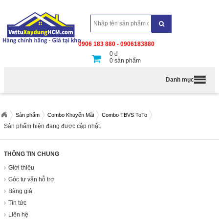
0906 183 880 - 0906183880
0
đ
0
sản phẩm
Danh mục
Sản phẩm
Combo Khuyến Mãi
Combo TBVS ToTo
Sản phẩm hiện đang được cập nhật.
THÔNG TIN CHUNG
Giới thiệu
Góc tư vấn hỗ trợ
Bảng giá
Tin tức
Liên hệ