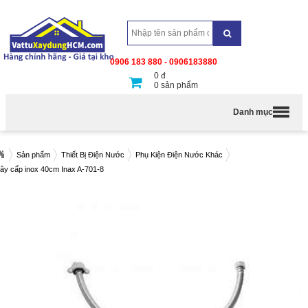
0906 183 880 - 0906183880
0
đ
0
sản phẩm
Danh mục
Sản phẩm
Thiết Bị Điện Nước
Phụ Kiện Điện Nước Khác
ây cấp inox 40cm Inax A-701-8