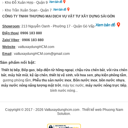
Kho Đỗ Xuân Hợp - Quận 9
Kho Trần Xuân Soạn - Quận 7
CÔNG TY TNHH THƯƠNG MẠI DỊCH VỤ VẬT TƯ XÂY DỰNG SÀI GÒN
Showroom
: 213 Nguyễn Oanh - Phường 17 - Quận Gò Vấp
Điện thoại
:
0906 183 880
Zalo/ Viber
:
0906 183 880
Website
:
vattuxaydungHCM.com
Email
: vattuxaydungHCM.com@gmail.com
Sản phẩm nổi bật:
Thiết bị bếp
,
Bếp gas
,
bếp điện từ hồng ngoại
,
chậu rửa chén bát
,
vòi rửa chén
bát
,
máy hút mùi
,
kệ úp chén
,
thiết bị vệ sinh
,
vòi hoa sen
,
phụ kiện phòng tắm
,
gương phòng tắm,
Phễu thu sàn nước inox
,
Bồn nước inox
,
bồn nước nhựa
,
máy nước nóng năng lượng mặt trời
, máy lọc nước,
máy nước nóng trực tiếp
,
bình nước nóng...
Copyright © 2017 - 2026
Vattuxaydunghcm.com
.
Thiết kế web
Phuong Nam
Solution
.