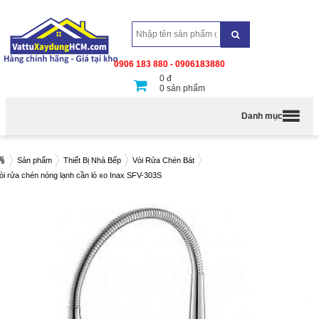
0906 183 880 - 0906183880
0
đ
0
sản phẩm
Danh mục
Sản phẩm
Thiết Bị Nhà Bếp
Vòi Rửa Chén Bát
òi rửa chén nóng lạnh cần lò xo Inax SFV-303S