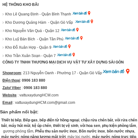
HỆ THỐNG KHO BÃI
Kho Lê Quang Định - Quận Bình Thạnh
Kho Dương Quảng Hàm - Quận Gò Vấp
Kho Nguyễn Văn Quá - Quận 12
Kho Luỹ Bán Bích - Quận Tân Phú
Kho Đỗ Xuân Hợp - Quận 9
Kho Trần Xuân Soạn - Quận 7
CÔNG TY TNHH THƯƠNG MẠI DỊCH VỤ VẬT TƯ XÂY DỰNG SÀI GÒN
Showroom
: 213 Nguyễn Oanh - Phường 17 - Quận Gò Vấp
Điện thoại
:
0906 183 880
Zalo/ Viber
:
0906 183 880
Website
:
vattuxaydungHCM.com
Email
: vattuxaydungHCM.com@gmail.com
Sản phẩm nổi bật:
Thiết bị bếp
,
Bếp gas
,
bếp điện từ hồng ngoại
,
chậu rửa chén bát
,
vòi rửa chén
bát
,
máy hút mùi
,
kệ úp chén
,
thiết bị vệ sinh
,
vòi hoa sen
,
phụ kiện phòng tắm
,
gương phòng tắm,
Phễu thu sàn nước inox
,
Bồn nước inox
,
bồn nước nhựa
,
máy nước nóng năng lượng mặt trời
, máy lọc nước,
máy nước nóng trực tiếp
,