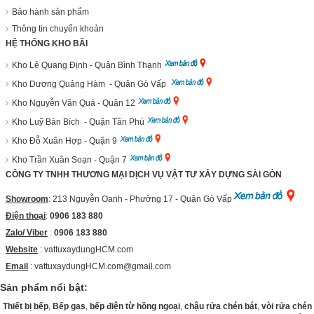
Bảo hành sản phẩm
Thông tin chuyển khoản
HỆ THỐNG KHO BÃI
Kho Lê Quang Định - Quận Bình Thạnh
Kho Dương Quảng Hàm - Quận Gò Vấp
Kho Nguyễn Văn Quá - Quận 12
Kho Luỹ Bán Bích - Quận Tân Phú
Kho Đỗ Xuân Hợp - Quận 9
Kho Trần Xuân Soạn - Quận 7
CÔNG TY TNHH THƯƠNG MẠI DỊCH VỤ VẬT TƯ XÂY DỰNG SÀI GÒN
Showroom
: 213 Nguyễn Oanh - Phường 17 - Quận Gò Vấp
Điện thoại
:
0906 183 880
Zalo/ Viber
:
0906 183 880
Website
:
vattuxaydungHCM.com
Email
: vattuxaydungHCM.com@gmail.com
Sản phẩm nổi bật:
Thiết bị bếp
,
Bếp gas
,
bếp điện từ hồng ngoại
,
chậu rửa chén bát
,
vòi rửa chén