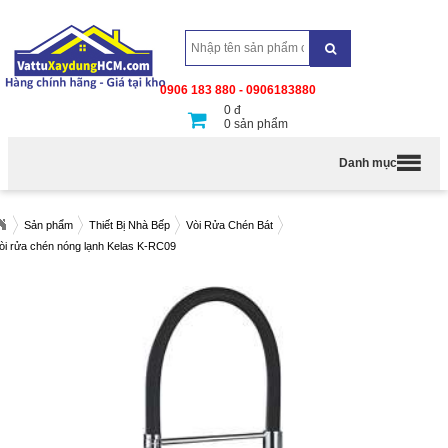
0906 183 880 - 0906183880
0
đ
0
sản phẩm
Danh mục
Sản phẩm
Thiết Bị Nhà Bếp
Vòi Rửa Chén Bát
òi rửa chén nóng lạnh Kelas K-RC09