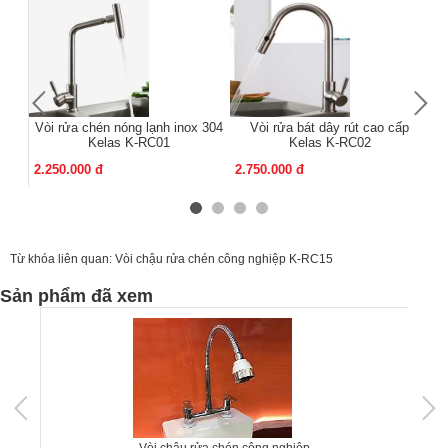
Vòi rửa chén nóng lạnh inox 304
Vòi rửa bát dây rút cao cấp
Kelas K-RC01
Kelas K-RC02
2.250.000 đ
2.750.000 đ
2.
Từ khóa liên quan:
Vòi chậu rửa chén công nghiệp K-RC15
Sản phẩm đã xem
Vòi chậu rửa chén công nghiệp