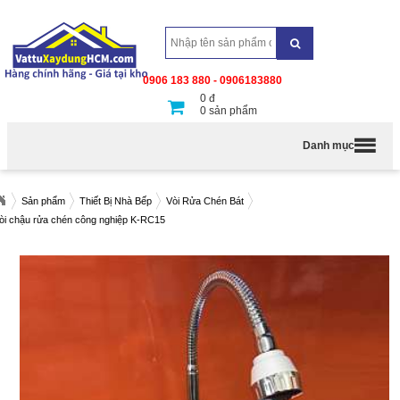
0906 183 880 - 0906183880
0
đ
0
sản phẩm
Danh mục
Sản phẩm
Thiết Bị Nhà Bếp
Vòi Rửa Chén Bát
òi chậu rửa chén công nghiệp K-RC15