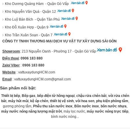
Kho Dương Quảng Hàm - Quận Gò Vấp
Kho Nguyễn Văn Quá - Quận 12
Kho Luỹ Bán Bích - Quận Tân Phú
Kho Đỗ Xuân Hợp - Quận 9
Kho Trần Xuân Soạn - Quận 7
CÔNG TY TNHH THƯƠNG MẠI DỊCH VỤ VẬT TƯ XÂY DỰNG SÀI GÒN
Showroom
: 213 Nguyễn Oanh - Phường 17 - Quận Gò Vấp
Điện thoại
:
0906 183 880
Zalo/ Viber
:
0906 183 880
Website
:
vattuxaydungHCM.com
Email
: vattuxaydungHCM.com@gmail.com
Sản phẩm nổi bật:
Thiết bị bếp
,
Bếp gas
,
bếp điện từ hồng ngoại
,
chậu rửa chén bát
,
vòi rửa chén
bát
,
máy hút mùi
,
kệ úp chén
,
thiết bị vệ sinh
,
vòi hoa sen
,
phụ kiện phòng tắm
,
gương phòng tắm,
Phễu thu sàn nước inox
,
Bồn nước inox
,
bồn nước nhựa
,
máy nước nóng năng lượng mặt trời
, máy lọc nước,
máy nước nóng trực tiếp
,
bình nước nóng...