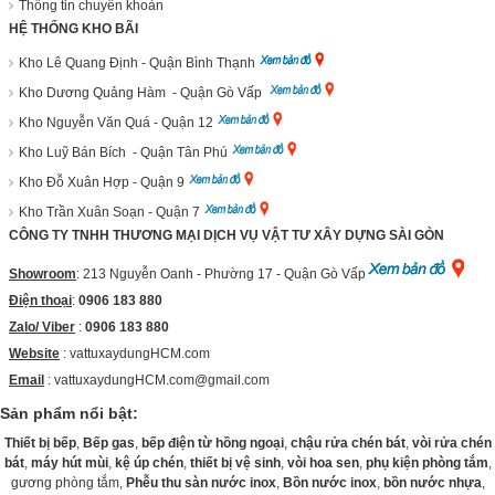
Thông tin chuyển khoản
HỆ THỐNG KHO BÃI
Kho Lê Quang Định - Quận Bình Thạnh
Kho Dương Quảng Hàm - Quận Gò Vấp
Kho Nguyễn Văn Quá - Quận 12
Kho Luỹ Bán Bích - Quận Tân Phú
Kho Đỗ Xuân Hợp - Quận 9
Kho Trần Xuân Soạn - Quận 7
CÔNG TY TNHH THƯƠNG MẠI DỊCH VỤ VẬT TƯ XÂY DỰNG SÀI GÒN
Showroom
: 213 Nguyễn Oanh - Phường 17 - Quận Gò Vấp
Điện thoại
:
0906 183 880
Zalo/ Viber
:
0906 183 880
Website
:
vattuxaydungHCM.com
Email
: vattuxaydungHCM.com@gmail.com
Sản phẩm nổi bật:
Thiết bị bếp
,
Bếp gas
,
bếp điện từ hồng ngoại
,
chậu rửa chén bát
,
vòi rửa chén
bát
,
máy hút mùi
,
kệ úp chén
,
thiết bị vệ sinh
,
vòi hoa sen
,
phụ kiện phòng tắm
,
gương phòng tắm,
Phễu thu sàn nước inox
,
Bồn nước inox
,
bồn nước nhựa
,