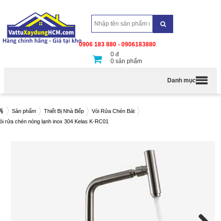
0906 183 880 - 0906183880
0
đ
0
sản phẩm
Danh mục
Sản phẩm
Thiết Bị Nhà Bếp
Vòi Rửa Chén Bát
òi rửa chén nóng lạnh inox 304 Kelas K-RC01