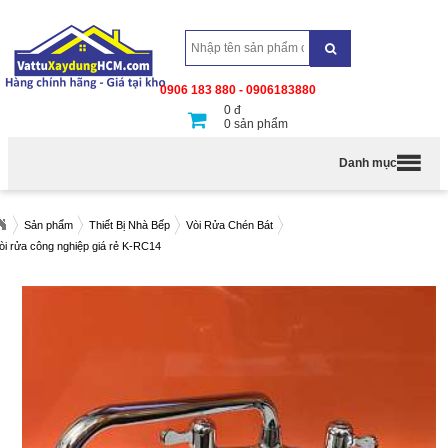
0906 183 880 - 0906183880
0
đ
0
sản phẩm
Danh mục
Sản phẩm
Thiết Bị Nhà Bếp
Vòi Rửa Chén Bát
òi rửa công nghiệp giá rẻ K-RC14