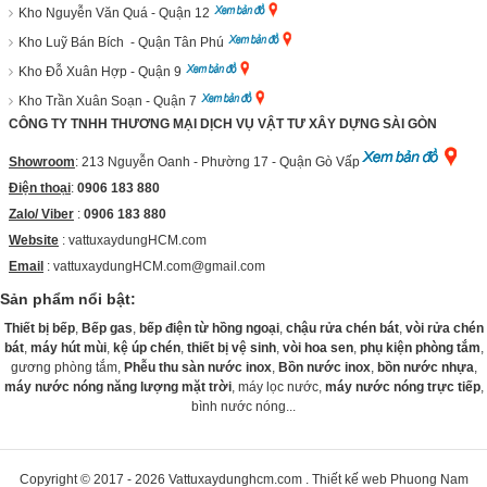
Kho Nguyễn Văn Quá - Quận 12
Kho Luỹ Bán Bích - Quận Tân Phú
Kho Đỗ Xuân Hợp - Quận 9
Kho Trần Xuân Soạn - Quận 7
CÔNG TY TNHH THƯƠNG MẠI DỊCH VỤ VẬT TƯ XÂY DỰNG SÀI GÒN
Showroom
: 213 Nguyễn Oanh - Phường 17 - Quận Gò Vấp
Điện thoại
:
0906 183 880
Zalo/ Viber
:
0906 183 880
Website
:
vattuxaydungHCM.com
Email
: vattuxaydungHCM.com@gmail.com
Sản phẩm nổi bật:
Thiết bị bếp
,
Bếp gas
,
bếp điện từ hồng ngoại
,
chậu rửa chén bát
,
vòi rửa chén
bát
,
máy hút mùi
,
kệ úp chén
,
thiết bị vệ sinh
,
vòi hoa sen
,
phụ kiện phòng tắm
,
gương phòng tắm,
Phễu thu sàn nước inox
,
Bồn nước inox
,
bồn nước nhựa
,
máy nước nóng năng lượng mặt trời
, máy lọc nước,
máy nước nóng trực tiếp
,
bình nước nóng...
Copyright © 2017 - 2026
Vattuxaydunghcm.com
.
Thiết kế web
Phuong Nam