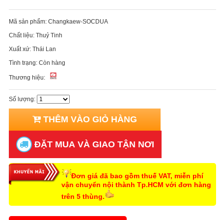
Mã sản phẩm:
Changkaew-SOCDUA
Chất liệu:
Thuỷ Tinh
Xuất xứ:
Thái Lan
Tình trạng:
Còn hàng
Thương hiệu:
Số lượng:
THÊM VÀO GIỎ HÀNG
ĐẶT MUA VÀ GIAO TẬN NƠI
Đơn giá đã bao gồm thuế VAT, miễn phí
vận chuyển nội thành Tp.HCM với đơn hàng
trên 5 thùng.