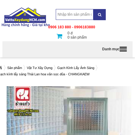
0906 183 880 - 0906183880
0
đ
0
sản phẩm
Danh mục
Sản phẩm
Vật Tư Xây Dựng
Gạch Kính Lấy Ánh Sáng
ạch kính lấy sáng Thái Lan hoa văn sọc đũa - CHANGKAEW