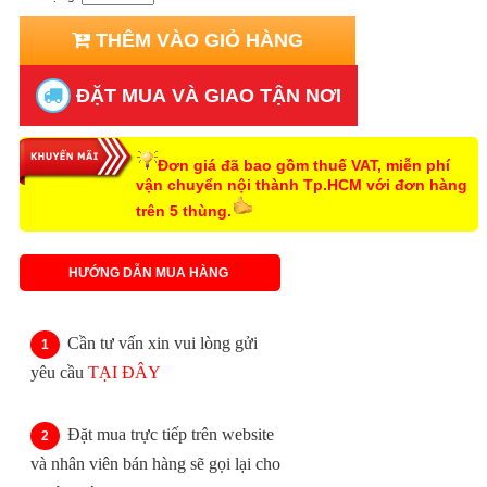
THÊM VÀO GIỎ HÀNG
ĐẶT MUA VÀ GIAO TẬN NƠI
Đơn giá đã bao gồm thuế VAT, miễn phí
vận chuyển nội thành Tp.HCM với đơn hàng
trên 5 thùng.
HƯỚNG DẪN MUA HÀNG
Cần tư vấn xin vui lòng gửi
yêu cầu
TẠI ĐÂY
Đặt mua trực tiếp trên website
và nhân viên bán hàng sẽ gọi lại cho