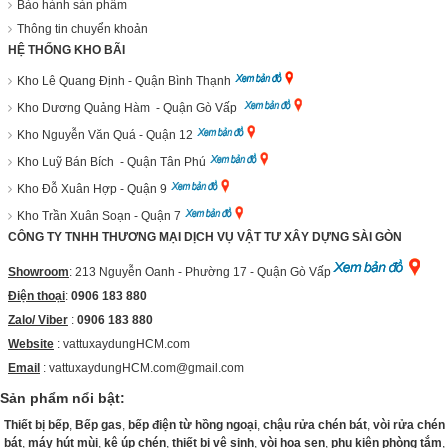
Bảo hành sản phẩm
Thông tin chuyển khoản
HỆ THỐNG KHO BÃI
Kho Lê Quang Định - Quận Bình Thạnh
Kho Dương Quảng Hàm - Quận Gò Vấp
Kho Nguyễn Văn Quá - Quận 12
Kho Luỹ Bán Bích - Quận Tân Phú
Kho Đỗ Xuân Hợp - Quận 9
Kho Trần Xuân Soạn - Quận 7
CÔNG TY TNHH THƯƠNG MẠI DỊCH VỤ VẬT TƯ XÂY DỰNG SÀI GÒN
Showroom
: 213 Nguyễn Oanh - Phường 17 - Quận Gò Vấp
Điện thoại
:
0906 183 880
Zalo/ Viber
:
0906 183 880
Website
:
vattuxaydungHCM.com
Email
: vattuxaydungHCM.com@gmail.com
Sản phẩm nổi bật:
Thiết bị bếp
,
Bếp gas
,
bếp điện từ hồng ngoại
,
chậu rửa chén bát
,
vòi rửa chén
bát
,
máy hút mùi
,
kệ úp chén
,
thiết bị vệ sinh
,
vòi hoa sen
,
phụ kiện phòng tắm
,