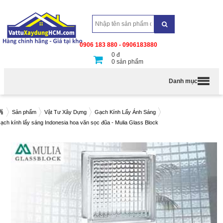
0906 183 880 - 0906183880
0
đ
0
sản phẩm
Danh mục
Sản phẩm
Vật Tư Xây Dựng
Gạch Kính Lấy Ánh Sáng
ạch kính lấy sáng Indonesia hoa văn sọc đũa - Mulia Glass Block