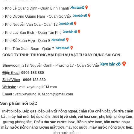
Kho Lê Quang Định - Quận Bình Thạnh
Kho Dương Quảng Hàm - Quận Gò Vấp
Kho Nguyễn Văn Quá - Quận 12
Kho Luỹ Bán Bích - Quận Tân Phú
Kho Đỗ Xuân Hợp - Quận 9
Kho Trần Xuân Soạn - Quận 7
CÔNG TY TNHH THƯƠNG MẠI DỊCH VỤ VẬT TƯ XÂY DỰNG SÀI GÒN
Showroom
: 213 Nguyễn Oanh - Phường 17 - Quận Gò Vấp
Điện thoại
:
0906 183 880
Zalo/ Viber
:
0906 183 880
Website
:
vattuxaydungHCM.com
Email
: vattuxaydungHCM.com@gmail.com
Sản phẩm nổi bật:
Thiết bị bếp
,
Bếp gas
,
bếp điện từ hồng ngoại
,
chậu rửa chén bát
,
vòi rửa chén
bát
,
máy hút mùi
,
kệ úp chén
,
thiết bị vệ sinh
,
vòi hoa sen
,
phụ kiện phòng tắm
,
gương phòng tắm,
Phễu thu sàn nước inox
,
Bồn nước inox
,
bồn nước nhựa
,
máy nước nóng năng lượng mặt trời
, máy lọc nước,
máy nước nóng trực tiếp
,
bình nước nóng...