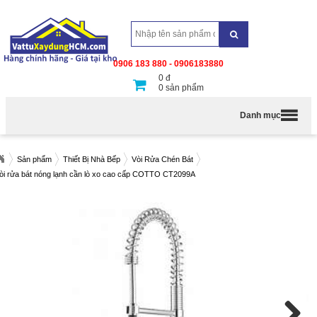
0906 183 880 - 0906183880
0
đ
0
sản phẩm
Danh mục
Sản phẩm
Thiết Bị Nhà Bếp
Vòi Rửa Chén Bát
òi rửa bát nóng lạnh cần lò xo cao cấp COTTO CT2099A