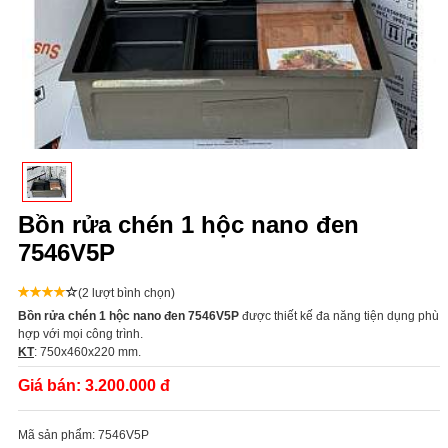
Bồn rửa chén 1 hộc nano đen
7546V5P
(2 lượt bình chọn)
Bồn rửa chén 1 hộc nano đen 7546V5P
được thiết kế đa năng tiện dụng phù
hợp với mọi công trình.
KT
: 750x460x220 mm.
Giá bán:
3.200.000 đ
Mã sản phẩm:
7546V5P