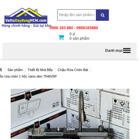
0906 183 880 - 0906183880
0
đ
0
sản phẩm
Danh mục
Sản phẩm
Thiết Bị Nhà Bếp
Chậu Rửa Chén Bát
ồn rửa chén 1 hộc nano đen 7546V5P