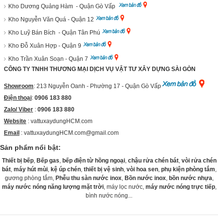
Kho Dương Quảng Hàm - Quận Gò Vấp
Kho Nguyễn Văn Quá - Quận 12
Kho Luỹ Bán Bích - Quận Tân Phú
Kho Đỗ Xuân Hợp - Quận 9
Kho Trần Xuân Soạn - Quận 7
CÔNG TY TNHH THƯƠNG MẠI DỊCH VỤ VẬT TƯ XÂY DỰNG SÀI GÒN
Showroom
: 213 Nguyễn Oanh - Phường 17 - Quận Gò Vấp
Điện thoại
:
0906 183 880
Zalo/ Viber
:
0906 183 880
Website
:
vattuxaydungHCM.com
Email
: vattuxaydungHCM.com@gmail.com
Sản phẩm nổi bật:
Thiết bị bếp
,
Bếp gas
,
bếp điện từ hồng ngoại
,
chậu rửa chén bát
,
vòi rửa chén
bát
,
máy hút mùi
,
kệ úp chén
,
thiết bị vệ sinh
,
vòi hoa sen
,
phụ kiện phòng tắm
,
gương phòng tắm,
Phễu thu sàn nước inox
,
Bồn nước inox
,
bồn nước nhựa
,
máy nước nóng năng lượng mặt trời
, máy lọc nước,
máy nước nóng trực tiếp
,
bình nước nóng...