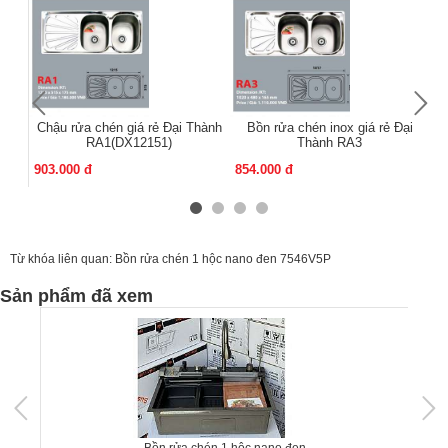
Chậu rửa chén giá rẻ Đại Thành
Bồn rửa chén inox giá rẻ Đại
RA1(DX12151)
Thành RA3
903.000 đ
854.000 đ
86
Từ khóa liên quan:
Bồn rửa chén 1 hộc nano đen 7546V5P
Sản phẩm đã xem
Bồn rửa chén 1 hộc nano đen