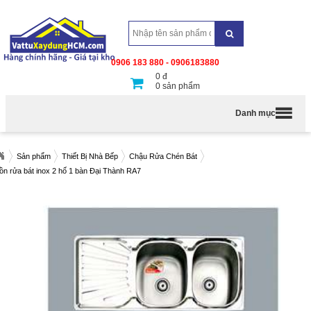
0906 183 880 - 0906183880
0
đ
0
sản phẩm
Danh mục
Sản phẩm
Thiết Bị Nhà Bếp
Chậu Rửa Chén Bát
ồn rửa bát inox 2 hố 1 bàn Đại Thành RA7