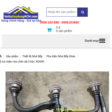
0906 183 880 - 0906183880
0
đ
0
sản phẩm
Danh mục
Sản phẩm
Thiết Bị Nhà Bếp
Phụ Kiện Nhà Bếp Khác
ộ xả chậu rửa chén đá 3 hộc XD03H