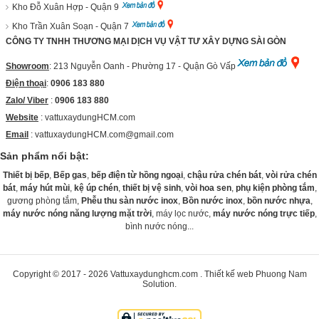
Kho Đỗ Xuân Hợp - Quận 9
Kho Trần Xuân Soạn - Quận 7
CÔNG TY TNHH THƯƠNG MẠI DỊCH VỤ VẬT TƯ XÂY DỰNG SÀI GÒN
Showroom
: 213 Nguyễn Oanh - Phường 17 - Quận Gò Vấp
Điện thoại
:
0906 183 880
Zalo/ Viber
:
0906 183 880
Website
:
vattuxaydungHCM.com
Email
: vattuxaydungHCM.com@gmail.com
Sản phẩm nổi bật:
Thiết bị bếp
,
Bếp gas
,
bếp điện từ hồng ngoại
,
chậu rửa chén bát
,
vòi rửa chén
bát
,
máy hút mùi
,
kệ úp chén
,
thiết bị vệ sinh
,
vòi hoa sen
,
phụ kiện phòng tắm
,
gương phòng tắm,
Phễu thu sàn nước inox
,
Bồn nước inox
,
bồn nước nhựa
,
máy nước nóng năng lượng mặt trời
, máy lọc nước,
máy nước nóng trực tiếp
,
bình nước nóng...
Copyright © 2017 - 2026
Vattuxaydunghcm.com
.
Thiết kế web
Phuong Nam
Solution
.