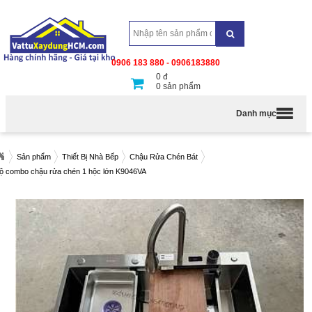
0906 183 880 - 0906183880
0
đ
0
sản phẩm
Danh mục
Sản phẩm
Thiết Bị Nhà Bếp
Chậu Rửa Chén Bát
ộ combo chậu rửa chén 1 hộc lớn K9046VA