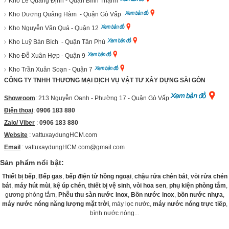
Kho Lê Quang Định - Quận Bình Thạnh
Kho Dương Quảng Hàm - Quận Gò Vấp
Kho Nguyễn Văn Quá - Quận 12
Kho Luỹ Bán Bích - Quận Tân Phú
Kho Đỗ Xuân Hợp - Quận 9
Kho Trần Xuân Soạn - Quận 7
CÔNG TY TNHH THƯƠNG MẠI DỊCH VỤ VẬT TƯ XÂY DỰNG SÀI GÒN
Showroom
: 213 Nguyễn Oanh - Phường 17 - Quận Gò Vấp
Điện thoại
:
0906 183 880
Zalo/ Viber
:
0906 183 880
Website
:
vattuxaydungHCM.com
Email
: vattuxaydungHCM.com@gmail.com
Sản phẩm nổi bật:
Thiết bị bếp
,
Bếp gas
,
bếp điện từ hồng ngoại
,
chậu rửa chén bát
,
vòi rửa chén
bát
,
máy hút mùi
,
kệ úp chén
,
thiết bị vệ sinh
,
vòi hoa sen
,
phụ kiện phòng tắm
,
gương phòng tắm,
Phễu thu sàn nước inox
,
Bồn nước inox
,
bồn nước nhựa
,
máy nước nóng năng lượng mặt trời
, máy lọc nước,
máy nước nóng trực tiếp
,
bình nước nóng...