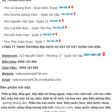
HỆ THỐNG KHO BÃI
Kho Lê Quang Định - Quận Bình Thạnh
Kho Dương Quảng Hàm - Quận Gò Vấp
Kho Nguyễn Văn Quá - Quận 12
Kho Luỹ Bán Bích - Quận Tân Phú
Kho Đỗ Xuân Hợp - Quận 9
Kho Trần Xuân Soạn - Quận 7
CÔNG TY TNHH THƯƠNG MẠI DỊCH VỤ VẬT TƯ XÂY DỰNG SÀI GÒN
Showroom
: 213 Nguyễn Oanh - Phường 17 - Quận Gò Vấp
Điện thoại
:
0906 183 880
Zalo/ Viber
:
0906 183 880
Website
:
vattuxaydungHCM.com
Email
: vattuxaydungHCM.com@gmail.com
Sản phẩm nổi bật:
Thiết bị bếp
,
Bếp gas
,
bếp điện từ hồng ngoại
,
chậu rửa chén bát
,
vòi rửa chén
bát
,
máy hút mùi
,
kệ úp chén
,
thiết bị vệ sinh
,
vòi hoa sen
,
phụ kiện phòng tắm
,
gương phòng tắm,
Phễu thu sàn nước inox
,
Bồn nước inox
,
bồn nước nhựa
,
máy nước nóng năng lượng mặt trời
, máy lọc nước,
máy nước nóng trực tiếp
,
bình nước nóng...