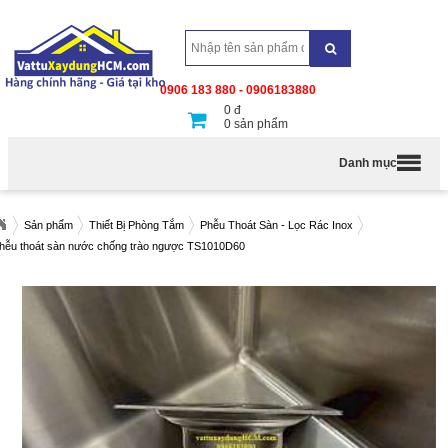
0906 183 880 - 0906183880
0
đ
0
sản phẩm
Danh mục
Sản phẩm
Thiết Bị Phòng Tắm
Phễu Thoát Sàn - Lọc Rác Inox
hễu thoát sàn nước chống trào ngược TS1010D60