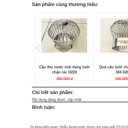
Sản phẩm cùng thương hiệu:
Cầu thu nước mái dạng lưới
Quả cầu lưới ch
chặn rác D220
304 D2
380.000 đ
340.000
Chi tiết sản phẩm:
Nội dung đang được cập nhật.
Bình luận:
Từ khóa liên quan:
Phễu thoát nước dùng cho máy giặt TS10