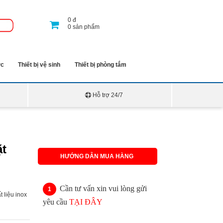
0
đ
0
sản phẩm
ớc
Thiết bị vệ sinh
Thiết bị phòng tắm
Hỗ trợ 24/7
ặt
HƯỚNG DẪN MUA HÀNG
Cần tư vấn xin vui lòng gửi
 liệu inox
yêu cầu
TẠI ĐÂY