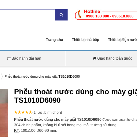
0906 183 880 - 0906183880
Trang chủ
Thiết bị nhà bếp
Thiết bị điện nư
Bảo hành dài hạn
Giao hàng toàn quốc
Phễu thoát nước dùng cho máy giặt TS1010D6090
Phễu thoát nước dùng cho máy gi
TS1010D6090
(1 lượt bình chọn)
Phễu thoát nước dùng cho máy giặt TS1010D6090
được sản xuất từ chất
304 chính phẩm, không bị rỉ sét trong mọi môi trường sử dụng.
KT
: 100x100 D60-90 mm.