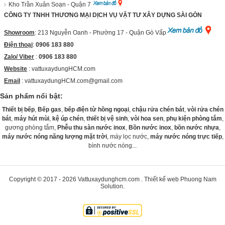
Kho Trần Xuân Soạn - Quận 7
CÔNG TY TNHH THƯƠNG MẠI DỊCH VỤ VẬT TƯ XÂY DỰNG SÀI GÒN
Showroom
: 213 Nguyễn Oanh - Phường 17 - Quận Gò Vấp
Điện thoại
:
0906 183 880
Zalo/ Viber
:
0906 183 880
Website
:
vattuxaydungHCM.com
Email
: vattuxaydungHCM.com@gmail.com
Sản phẩm nổi bật:
Thiết bị bếp
,
Bếp gas
,
bếp điện từ hồng ngoại
,
chậu rửa chén bát
,
vòi rửa chén
bát
,
máy hút mùi
,
kệ úp chén
,
thiết bị vệ sinh
,
vòi hoa sen
,
phụ kiện phòng tắm
,
gương phòng tắm,
Phễu thu sàn nước inox
,
Bồn nước inox
,
bồn nước nhựa
,
máy nước nóng năng lượng mặt trời
, máy lọc nước,
máy nước nóng trực tiếp
,
bình nước nóng...
Copyright © 2017 - 2026
Vattuxaydunghcm.com
.
Thiết kế web
Phuong Nam
Solution
.