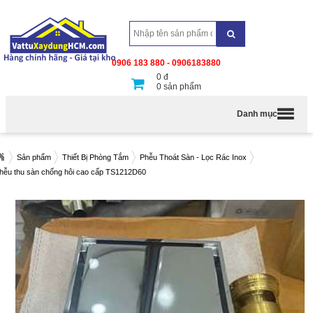
0906 183 880 - 0906183880
0
đ
0
sản phẩm
Danh mục
Sản phẩm
Thiết Bị Phòng Tắm
Phễu Thoát Sàn - Lọc Rác Inox
hễu thu sàn chống hôi cao cấp TS1212D60