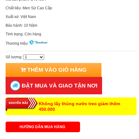
Chất liệu:
Men Sứ Cao Cấp
Xuất xứ:
Việt Nam
Bảo hành:
10 Năm
Tình trạng:
Còn hàng
Thương hiệu:
Số lượng:
THÊM VÀO GIỎ HÀNG
ĐẶT MUA VÀ GIAO TẬN NƠI
Không lấy thùng nước treo giảm thêm
450.000
HƯỚNG DẪN MUA HÀNG