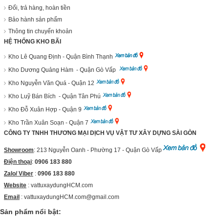
Đổi, trả hàng, hoàn tiền
Bảo hành sản phẩm
Thông tin chuyển khoản
HỆ THỐNG KHO BÃI
Kho Lê Quang Định - Quận Bình Thạnh
Kho Dương Quảng Hàm - Quận Gò Vấp
Kho Nguyễn Văn Quá - Quận 12
Kho Luỹ Bán Bích - Quận Tân Phú
Kho Đỗ Xuân Hợp - Quận 9
Kho Trần Xuân Soạn - Quận 7
CÔNG TY TNHH THƯƠNG MẠI DỊCH VỤ VẬT TƯ XÂY DỰNG SÀI GÒN
Showroom
: 213 Nguyễn Oanh - Phường 17 - Quận Gò Vấp
Điện thoại
:
0906 183 880
Zalo/ Viber
:
0906 183 880
Website
:
vattuxaydungHCM.com
Email
: vattuxaydungHCM.com@gmail.com
Sản phẩm nổi bật: