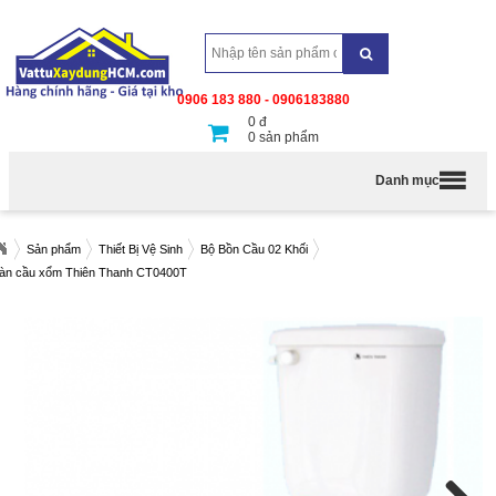
0906 183 880 - 0906183880
0
đ
0
sản phẩm
Danh mục
Sản phẩm
Thiết Bị Vệ Sinh
Bộ Bồn Cầu 02 Khối
àn cầu xổm Thiên Thanh CT0400T