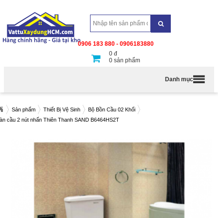
0906 183 880 - 0906183880
0
đ
0
sản phẩm
Danh mục
Sản phẩm
Thiết Bị Vệ Sinh
Bộ Bồn Cầu 02 Khối
àn cầu 2 nút nhấn Thiên Thanh SAND B6464HS2T