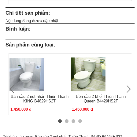
Chi tiết sản phẩm:
Nội dung đang được cập nhật.
Bình luận:
Sản phẩm cùng loại:
Bàn cầu 2 nút nhấn Thiên Thanh
Bồn cầu 2 khối Thiên Thanh
Bồ
KING B4829HS2T
Queen B4429HS2T
1.450.000 đ
1.450.000 đ
1.
Từ khóa liên quan:
Bàn cầu 2 nút nhấn Thiên Thanh SAND B6464HS2T