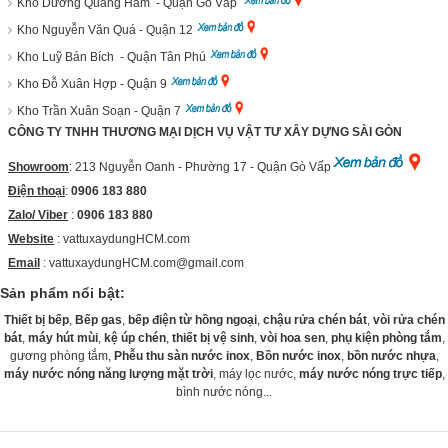
Kho Dương Quảng Hàm - Quận Gò Vấp
Kho Nguyễn Văn Quá - Quận 12
Kho Luỹ Bán Bích - Quận Tân Phú
Kho Đỗ Xuân Hợp - Quận 9
Kho Trần Xuân Soạn - Quận 7
CÔNG TY TNHH THƯƠNG MẠI DỊCH VỤ VẬT TƯ XÂY DỰNG SÀI GÒN
Showroom
: 213 Nguyễn Oanh - Phường 17 - Quận Gò Vấp
Điện thoại
:
0906 183 880
Zalo/ Viber
:
0906 183 880
Website
:
vattuxaydungHCM.com
Email
: vattuxaydungHCM.com@gmail.com
Sản phẩm nổi bật:
Thiết bị bếp
,
Bếp gas
,
bếp điện từ hồng ngoại
,
chậu rửa chén bát
,
vòi rửa chén
bát
,
máy hút mùi
,
kệ úp chén
,
thiết bị vệ sinh
,
vòi hoa sen
,
phụ kiện phòng tắm
,
gương phòng tắm,
Phễu thu sàn nước inox
,
Bồn nước inox
,
bồn nước nhựa
,
máy nước nóng năng lượng mặt trời
, máy lọc nước,
máy nước nóng trực tiếp
,
bình nước nóng...