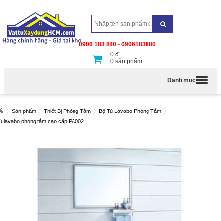
0906 183 880 - 0906183880
0
đ
0
sản phẩm
Danh mục
Sản phẩm
Thiết Bị Phòng Tắm
Bộ Tủ Lavabo Phòng Tắm
ủ lavabo phòng tắm cao cấp PA002