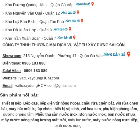
Kho Dương Quảng Hàm - Quận Gò Vấp
Kho Nguyễn Văn Quá - Quận 12
Kho Luỹ Bán Bích - Quận Tân Phú
Kho Đỗ Xuân Hợp - Quận 9
Kho Trần Xuân Soạn - Quận 7
CÔNG TY TNHH THƯƠNG MẠI DỊCH VỤ VẬT TƯ XÂY DỰNG SÀI GÒN
Showroom
: 213 Nguyễn Oanh - Phường 17 - Quận Gò Vấp
Điện thoại
:
0906 183 880
Zalo/ Viber
:
0906 183 880
Website
:
vattuxaydungHCM.com
Email
: vattuxaydungHCM.com@gmail.com
Sản phẩm nổi bật:
Thiết bị bếp
,
Bếp gas
,
bếp điện từ hồng ngoại
,
chậu rửa chén bát
,
vòi rửa chén
bát
,
máy hút mùi
,
kệ úp chén
,
thiết bị vệ sinh
,
vòi hoa sen
,
phụ kiện phòng tắm
,
gương phòng tắm,
Phễu thu sàn nước inox
,
Bồn nước inox
,
bồn nước nhựa
,
máy nước nóng năng lượng mặt trời
, máy lọc nước,
máy nước nóng trực tiếp
,
bình nước nóng...