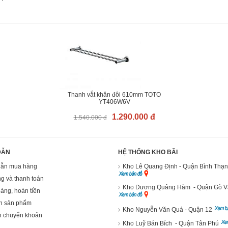
Thanh vắt khăn đôi 610mm TOTO
YT406W6V
1.290.000 đ
1.540.000 đ
DẪN
HỆ THỐNG KHO BÃI
ẫn mua hàng
Kho Lê Quang Định - Quận Bình Thạ
g và thanh toán
Kho Dương Quảng Hàm - Quận Gò 
hàng, hoàn tiền
h sản phẩm
Kho Nguyễn Văn Quá - Quận 12
n chuyển khoản
Kho Luỹ Bán Bích - Quận Tân Phú