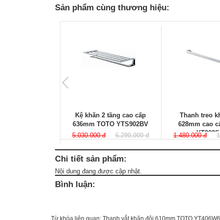
Sản phẩm cùng thương hiệu:
Kệ khăn 2 tầng cao cấp
Thanh treo 
636mm TOTO YTS902BV
628mm cao c
YT902S
5.030.000 đ
6.290.000 đ
1.480.000 đ
1
Chi tiết sản phẩm:
Nội dung đang được cập nhật.
Bình luận:
Từ khóa liên quan:
Thanh vắt khăn đôi 610mm TOTO YT406W