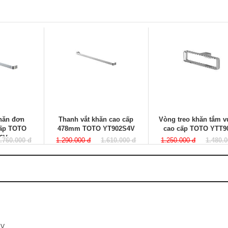
khăn đơn
Thanh vắt khăn cao cấp
Vòng treo khăn tắm 
ấp TOTO
478mm TOTO YT902S4V
cao cấp TOTO YTT9
6V
.760.000 đ
1.290.000 đ
1.610.000 đ
1.250.000 đ
1.480.
6V