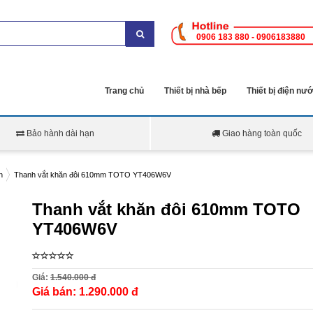
0906 183 880 - 0906183880
Trang chủ
Thiết bị nhà bếp
Thiết bị điện nư
Bảo hành dài hạn
Giao hàng toàn quốc
n
Thanh vắt khăn đôi 610mm TOTO YT406W6V
Thanh vắt khăn đôi 610mm TOTO
YT406W6V
Giá:
1.540.000 đ
Giá bán:
1.290.000 đ