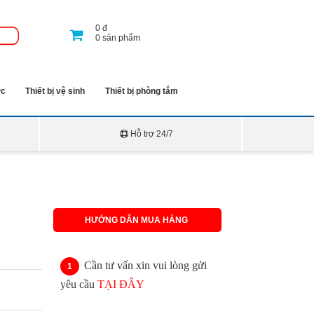
0
đ
0
sản phẩm
ớc
Thiết bị vệ sinh
Thiết bị phòng tắm
Hỗ trợ 24/7
HƯỚNG DẪN MUA HÀNG
Cần tư vấn xin vui lòng gửi
yêu cầu
TẠI ĐÂY