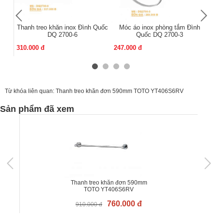
Thanh treo khăn inox Đình Quốc
Móc áo inox phòng tắm Đình
Mó
DQ 2700-6
Quốc DQ 2700-3
310.000 đ
247.000 đ
13
Từ khóa liên quan:
Thanh treo khăn đơn 590mm TOTO YT406S6RV
Sản phẩm đã xem
Thanh treo khăn đơn 590mm
TOTO YT406S6RV
760.000 đ
910.000 đ