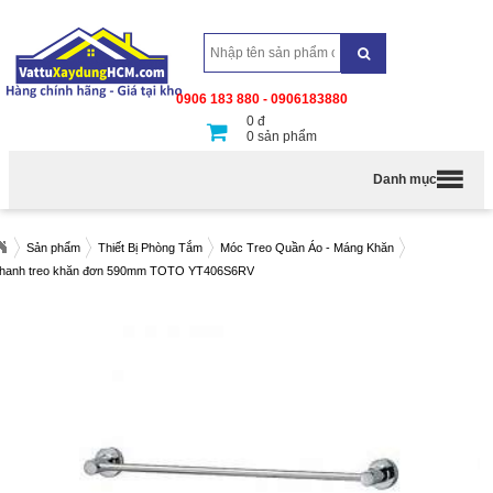
0906 183 880 - 0906183880
0
đ
0
sản phẩm
Danh mục
Sản phẩm
Thiết Bị Phòng Tắm
Móc Treo Quần Áo - Máng Khăn
hanh treo khăn đơn 590mm TOTO YT406S6RV