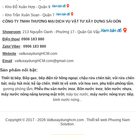
Kho Đỗ Xuân Hợp - Quận 9
Kho Trần Xuân Soạn - Quận 7
CÔNG TY TNHH THƯƠNG MẠI DỊCH VỤ VẬT TƯ XÂY DỰNG SÀI GÒN
Showroom
: 213 Nguyễn Oanh - Phường 17 - Quận Gò Vấp
Điện thoại
:
0906 183 880
Zalo/ Viber
:
0906 183 880
Website
:
vattuxaydungHCM.com
Email
: vattuxaydungHCM.com@gmail.com
Sản phẩm nổi bật:
Thiết bị bếp
,
Bếp gas
,
bếp điện từ hồng ngoại
,
chậu rửa chén bát
,
vòi rửa chén
bát
,
máy hút mùi
,
kệ úp chén
,
thiết bị vệ sinh
,
vòi hoa sen
,
phụ kiện phòng tắm
,
gương phòng tắm,
Phễu thu sàn nước inox
,
Bồn nước inox
,
bồn nước nhựa
,
máy nước nóng năng lượng mặt trời
, máy lọc nước,
máy nước nóng trực tiếp
,
bình nước nóng...
Copyright © 2017 - 2026
Vattuxaydunghcm.com
.
Thiết kế web
Phuong Nam
Solution
.