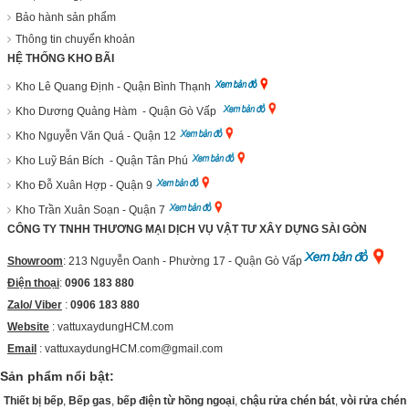
Bảo hành sản phẩm
Thông tin chuyển khoản
HỆ THỐNG KHO BÃI
Kho Lê Quang Định - Quận Bình Thạnh
Kho Dương Quảng Hàm - Quận Gò Vấp
Kho Nguyễn Văn Quá - Quận 12
Kho Luỹ Bán Bích - Quận Tân Phú
Kho Đỗ Xuân Hợp - Quận 9
Kho Trần Xuân Soạn - Quận 7
CÔNG TY TNHH THƯƠNG MẠI DỊCH VỤ VẬT TƯ XÂY DỰNG SÀI GÒN
Showroom
: 213 Nguyễn Oanh - Phường 17 - Quận Gò Vấp
Điện thoại
:
0906 183 880
Zalo/ Viber
:
0906 183 880
Website
:
vattuxaydungHCM.com
Email
: vattuxaydungHCM.com@gmail.com
Sản phẩm nổi bật:
Thiết bị bếp
,
Bếp gas
,
bếp điện từ hồng ngoại
,
chậu rửa chén bát
,
vòi rửa chén