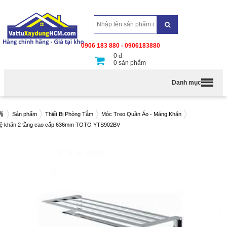
0906 183 880 - 0906183880
0
đ
0
sản phẩm
Danh mục
Sản phẩm
Thiết Bị Phòng Tắm
Móc Treo Quần Áo - Máng Khăn
ệ khăn 2 tầng cao cấp 636mm TOTO YTS902BV