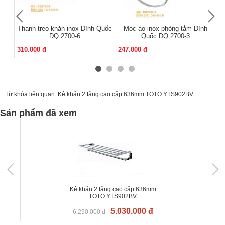
Thanh treo khăn inox Đình Quốc
Móc áo inox phòng tắm Đình
Mó
DQ 2700-6
Quốc DQ 2700-3
310.000 đ
247.000 đ
13
Từ khóa liên quan:
Kệ khăn 2 tầng cao cấp 636mm TOTO YTS902BV
Sản phẩm đã xem
Kệ khăn 2 tầng cao cấp 636mm
TOTO YTS902BV
5.030.000 đ
6.290.000 đ