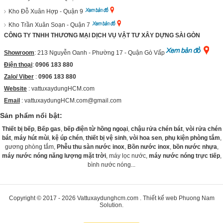
Kho Đỗ Xuân Hợp - Quận 9
Kho Trần Xuân Soạn - Quận 7
CÔNG TY TNHH THƯƠNG MẠI DỊCH VỤ VẬT TƯ XÂY DỰNG SÀI GÒN
Showroom
: 213 Nguyễn Oanh - Phường 17 - Quận Gò Vấp
Điện thoại
:
0906 183 880
Zalo/ Viber
:
0906 183 880
Website
:
vattuxaydungHCM.com
Email
: vattuxaydungHCM.com@gmail.com
Sản phẩm nổi bật:
Thiết bị bếp
,
Bếp gas
,
bếp điện từ hồng ngoại
,
chậu rửa chén bát
,
vòi rửa chén
bát
,
máy hút mùi
,
kệ úp chén
,
thiết bị vệ sinh
,
vòi hoa sen
,
phụ kiện phòng tắm
,
gương phòng tắm,
Phễu thu sàn nước inox
,
Bồn nước inox
,
bồn nước nhựa
,
máy nước nóng năng lượng mặt trời
, máy lọc nước,
máy nước nóng trực tiếp
,
bình nước nóng...
Copyright © 2017 - 2026
Vattuxaydunghcm.com
.
Thiết kế web
Phuong Nam
Solution
.