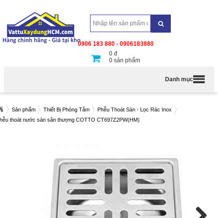
0906 183 880 - 0906183880
0
đ
0
sản phẩm
Danh mục
Sản phẩm
Thiết Bị Phòng Tắm
Phễu Thoát Sàn - Lọc Rác Inox
hễu thoát nước sàn sân thượng COTTO CT697Z2PW(HM)