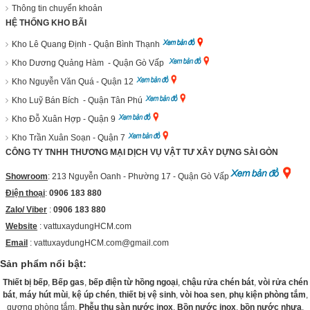
Thông tin chuyển khoản
HỆ THỐNG KHO BÃI
Kho Lê Quang Định - Quận Bình Thạnh
Kho Dương Quảng Hàm - Quận Gò Vấp
Kho Nguyễn Văn Quá - Quận 12
Kho Luỹ Bán Bích - Quận Tân Phú
Kho Đỗ Xuân Hợp - Quận 9
Kho Trần Xuân Soạn - Quận 7
CÔNG TY TNHH THƯƠNG MẠI DỊCH VỤ VẬT TƯ XÂY DỰNG SÀI GÒN
Showroom
: 213 Nguyễn Oanh - Phường 17 - Quận Gò Vấp
Điện thoại
:
0906 183 880
Zalo/ Viber
:
0906 183 880
Website
:
vattuxaydungHCM.com
Email
: vattuxaydungHCM.com@gmail.com
Sản phẩm nổi bật:
Thiết bị bếp
,
Bếp gas
,
bếp điện từ hồng ngoại
,
chậu rửa chén bát
,
vòi rửa chén
bát
,
máy hút mùi
,
kệ úp chén
,
thiết bị vệ sinh
,
vòi hoa sen
,
phụ kiện phòng tắm
,
gương phòng tắm,
Phễu thu sàn nước inox
,
Bồn nước inox
,
bồn nước nhựa
,