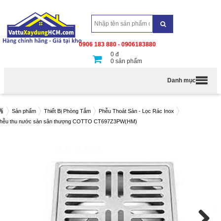
0906 183 880 - 0906183880
0
đ
0
sản phẩm
Danh mục
Sản phẩm
Thiết Bị Phòng Tắm
Phễu Thoát Sàn - Lọc Rác Inox
hễu thu nước sàn sân thượng COTTO CT697Z3PW(HM)