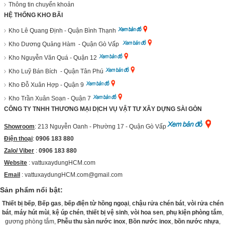
Thông tin chuyển khoản
HỆ THỐNG KHO BÃI
Kho Lê Quang Định - Quận Bình Thạnh
Kho Dương Quảng Hàm - Quận Gò Vấp
Kho Nguyễn Văn Quá - Quận 12
Kho Luỹ Bán Bích - Quận Tân Phú
Kho Đỗ Xuân Hợp - Quận 9
Kho Trần Xuân Soạn - Quận 7
CÔNG TY TNHH THƯƠNG MẠI DỊCH VỤ VẬT TƯ XÂY DỰNG SÀI GÒN
Showroom
: 213 Nguyễn Oanh - Phường 17 - Quận Gò Vấp
Điện thoại
:
0906 183 880
Zalo/ Viber
:
0906 183 880
Website
:
vattuxaydungHCM.com
Email
: vattuxaydungHCM.com@gmail.com
Sản phẩm nổi bật:
Thiết bị bếp
,
Bếp gas
,
bếp điện từ hồng ngoại
,
chậu rửa chén bát
,
vòi rửa chén
bát
,
máy hút mùi
,
kệ úp chén
,
thiết bị vệ sinh
,
vòi hoa sen
,
phụ kiện phòng tắm
,
gương phòng tắm,
Phễu thu sàn nước inox
,
Bồn nước inox
,
bồn nước nhựa
,