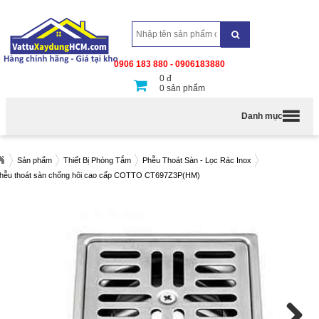
0906 183 880 - 0906183880
0
đ
0
sản phẩm
Danh mục
Sản phẩm
Thiết Bị Phòng Tắm
Phễu Thoát Sàn - Lọc Rác Inox
hễu thoát sàn chống hôi cao cấp COTTO CT697Z3P(HM)