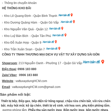
Thông tin chuyển khoản
HỆ THỐNG KHO BÃI
Kho Lê Quang Định - Quận Bình Thạnh
Kho Dương Quảng Hàm - Quận Gò Vấp
Kho Nguyễn Văn Quá - Quận 12
Kho Luỹ Bán Bích - Quận Tân Phú
Kho Đỗ Xuân Hợp - Quận 9
Kho Trần Xuân Soạn - Quận 7
CÔNG TY TNHH THƯƠNG MẠI DỊCH VỤ VẬT TƯ XÂY DỰNG SÀI GÒN
Showroom
: 213 Nguyễn Oanh - Phường 17 - Quận Gò Vấp
Điện thoại
:
0906 183 880
Zalo/ Viber
:
0906 183 880
Website
:
vattuxaydungHCM.com
Email
: vattuxaydungHCM.com@gmail.com
Sản phẩm nổi bật:
Thiết bị bếp
,
Bếp gas
,
bếp điện từ hồng ngoại
,
chậu rửa chén bát
,
vòi rửa chén
bát
,
máy hút mùi
,
kệ úp chén
,
thiết bị vệ sinh
,
vòi hoa sen
,
phụ kiện phòng tắm
,
gương phòng tắm,
Phễu thu sàn nước inox
,
Bồn nước inox
,
bồn nước nhựa
,