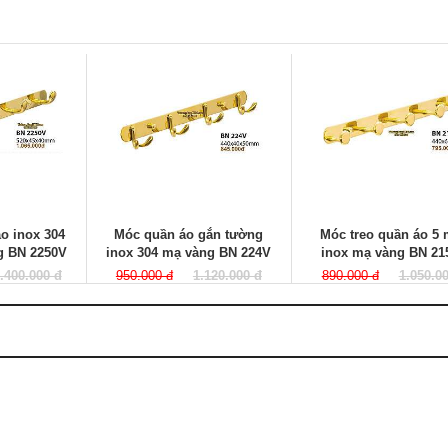
o inox 304
Móc quần áo gắn tường
Móc treo quần áo 5
g BN 2250V
inox 304 mạ vàng BN 224V
inox mạ vàng BN 21
.400.000 đ
950.000 đ
1.120.000 đ
890.000 đ
1.050.0