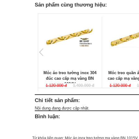
Sản phẩm cùng thương hiệu:
Móc áo treo tường inox 304
Móc treo quần á
đúc cao cấp mạ vàng BN
cao cấp mạ vàn
1024V
1.120.000 đ
1.400.000 đ
1.120.000 đ
1
Chi tiết sản phẩm:
Nội dung đang được cập nhật.
Bình luận:
Từ khóa liên quan:
Móc áo inox treo tường mạ vàng BN 1015V