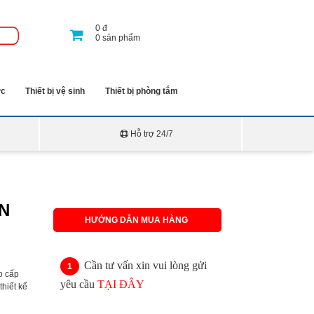
0
đ
0
sản phẩm
ớc
Thiết bị vệ sinh
Thiết bị phòng tắm
Hỗ trợ 24/7
BN
HƯỚNG DẪN MUA HÀNG
Cần tư vấn xin vui lòng gửi
o cấp
yêu cầu
TẠI ĐÂY
hiết kế