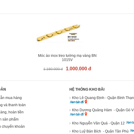
Móc áo inox treo tường mạ vàng BN
1015V
1.000.000 đ
1.180.000 đ
DẪN
HỆ THỐNG KHO BÃI
ẫn mua hàng
Kho Lê Quang Định - Quận Bình Thạ
g và thanh toán
Kho Dương Quảng Hàm - Quận Gò 
hàng, hoàn tiền
h sản phẩm
Kho Nguyễn Văn Quá - Quận 12
n chuyển khoản
Kho Luỹ Bán Bích - Quận Tân Phú