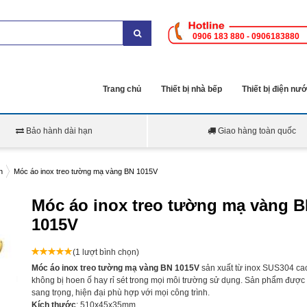
0906 183 880 - 0906183880
Trang chủ
Thiết bị nhà bếp
Thiết bị điện nư
Bảo hành dài hạn
Giao hàng toàn quốc
n
Móc áo inox treo tường mạ vàng BN 1015V
Móc áo inox treo tường mạ vàng 
1015V
(1 lượt bình chọn)
Móc áo inox treo tường mạ vàng BN 1015V
s
ản xuất từ inox SUS304 ca
không bị hoen ố hay rỉ sét trong mọi môi trường sử dụng. Sản phẩm được t
sang trọng, hiện đại phù hợp với mọi công trình.
Kích thước
: 510x45x35mm