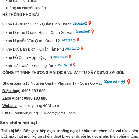
Bảo hành sản phẩm
Thông tin chuyển khoản
HỆ THỐNG KHO BÃI
Kho Lê Quang Định - Quận Bình Thạnh
Kho Dương Quảng Hàm - Quận Gò Vấp
Kho Nguyễn Văn Quá - Quận 12
Kho Luỹ Bán Bích - Quận Tân Phú
Kho Đỗ Xuân Hợp - Quận 9
Kho Trần Xuân Soạn - Quận 7
CÔNG TY TNHH THƯƠNG MẠI DỊCH VỤ VẬT TƯ XÂY DỰNG SÀI GÒN
Showroom
: 213 Nguyễn Oanh - Phường 17 - Quận Gò Vấp
Điện thoại
:
0906 183 880
Zalo/ Viber
:
0906 183 880
Website
:
vattuxaydungHCM.com
Email
: vattuxaydungHCM.com@gmail.com
Sản phẩm nổi bật:
Thiết bị bếp
,
Bếp gas
,
bếp điện từ hồng ngoại
,
chậu rửa chén bát
,
vòi rửa chén
bát
,
máy hút mùi
,
kệ úp chén
,
thiết bị vệ sinh
,
vòi hoa sen
,
phụ kiện phòng tắm
,