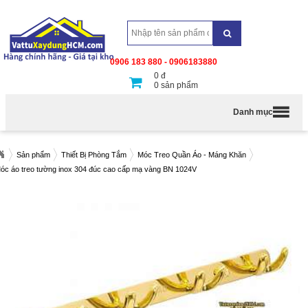
0906 183 880 - 0906183880
0
đ
0
sản phẩm
Danh mục
Sản phẩm
Thiết Bị Phòng Tắm
Móc Treo Quần Áo - Máng Khăn
óc áo treo tường inox 304 đúc cao cấp mạ vàng BN 1024V