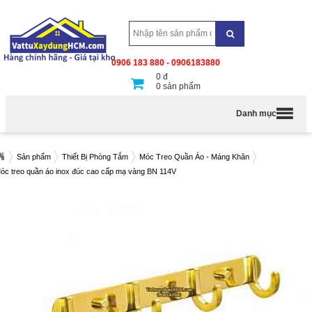
0906 183 880 - 0906183880
0
đ
0
sản phẩm
Danh mục
Sản phẩm
Thiết Bị Phòng Tắm
Móc Treo Quần Áo - Máng Khăn
óc treo quần áo inox đúc cao cấp mạ vàng BN 114V