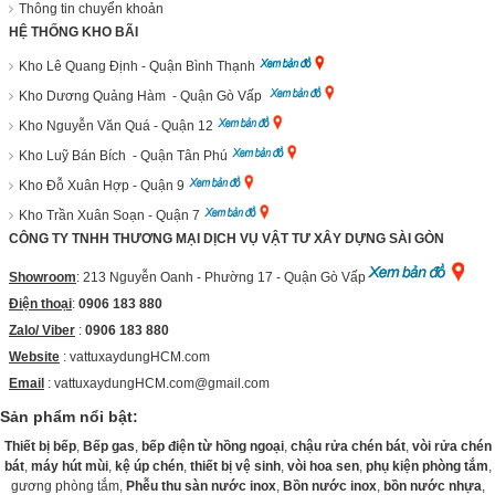
Thông tin chuyển khoản
HỆ THỐNG KHO BÃI
Kho Lê Quang Định - Quận Bình Thạnh
Kho Dương Quảng Hàm - Quận Gò Vấp
Kho Nguyễn Văn Quá - Quận 12
Kho Luỹ Bán Bích - Quận Tân Phú
Kho Đỗ Xuân Hợp - Quận 9
Kho Trần Xuân Soạn - Quận 7
CÔNG TY TNHH THƯƠNG MẠI DỊCH VỤ VẬT TƯ XÂY DỰNG SÀI GÒN
Showroom
: 213 Nguyễn Oanh - Phường 17 - Quận Gò Vấp
Điện thoại
:
0906 183 880
Zalo/ Viber
:
0906 183 880
Website
:
vattuxaydungHCM.com
Email
: vattuxaydungHCM.com@gmail.com
Sản phẩm nổi bật:
Thiết bị bếp
,
Bếp gas
,
bếp điện từ hồng ngoại
,
chậu rửa chén bát
,
vòi rửa chén
bát
,
máy hút mùi
,
kệ úp chén
,
thiết bị vệ sinh
,
vòi hoa sen
,
phụ kiện phòng tắm
,
gương phòng tắm,
Phễu thu sàn nước inox
,
Bồn nước inox
,
bồn nước nhựa
,