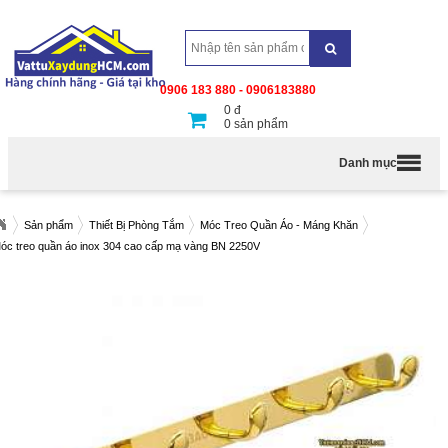
0906 183 880 - 0906183880
0
đ
0
sản phẩm
Danh mục
Sản phẩm
Thiết Bị Phòng Tắm
Móc Treo Quần Áo - Máng Khăn
óc treo quần áo inox 304 cao cấp mạ vàng BN 2250V