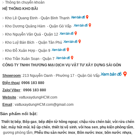
Thông tin chuyển khoản
HỆ THỐNG KHO BÃI
Kho Lê Quang Định - Quận Bình Thạnh
Kho Dương Quảng Hàm - Quận Gò Vấp
Kho Nguyễn Văn Quá - Quận 12
Kho Luỹ Bán Bích - Quận Tân Phú
Kho Đỗ Xuân Hợp - Quận 9
Kho Trần Xuân Soạn - Quận 7
CÔNG TY TNHH THƯƠNG MẠI DỊCH VỤ VẬT TƯ XÂY DỰNG SÀI GÒN
Showroom
: 213 Nguyễn Oanh - Phường 17 - Quận Gò Vấp
Điện thoại
:
0906 183 880
Zalo/ Viber
:
0906 183 880
Website
:
vattuxaydungHCM.com
Email
: vattuxaydungHCM.com@gmail.com
Sản phẩm nổi bật:
Thiết bị bếp
,
Bếp gas
,
bếp điện từ hồng ngoại
,
chậu rửa chén bát
,
vòi rửa chén
bát
,
máy hút mùi
,
kệ úp chén
,
thiết bị vệ sinh
,
vòi hoa sen
,
phụ kiện phòng tắm
,
gương phòng tắm,
Phễu thu sàn nước inox
,
Bồn nước inox
,
bồn nước nhựa
,