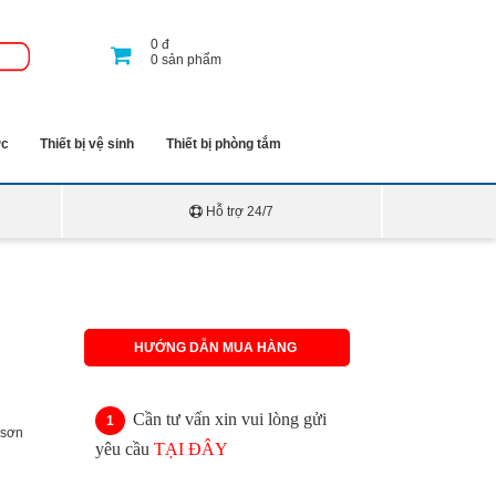
0
đ
0
sản phẩm
ớc
Thiết bị vệ sinh
Thiết bị phòng tắm
Hỗ trợ 24/7
HƯỚNG DẪN MUA HÀNG
Cần tư vấn xin vui lòng gửi
 sơn
yêu cầu
TẠI ĐÂY