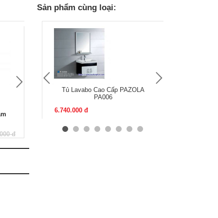
Sản phẩm cùng loại:
Tủ Lavabo Cao Cấp PAZOLA
Tủ lavabo p
PA006
6.740.000 đ
11.420.000 đ
ắm
Tủ Lavabo Cao Cấp PAZOLA
PA006
000 đ
6.740.000 đ
9.635.000 đ