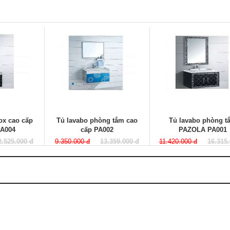
ox cao cấp
Tủ lavabo phòng tắm cao
Tủ lavabo phòng t
A004
cấp PA002
PAZOLA PA001
2.525.000 đ
9.350.000 đ
13.359.000 đ
11.420.000 đ
16.315.