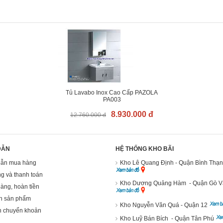
Tủ Lavabo Inox Cao Cấp PAZOLA
PA003
8.930.000 đ
12.760.000 đ
DẪN
HỆ THỐNG KHO BÃI
ẫn mua hàng
Kho Lê Quang Định - Quận Bình Thạ
g và thanh toán
Kho Dương Quảng Hàm - Quận Gò 
hàng, hoàn tiền
h sản phẩm
Kho Nguyễn Văn Quá - Quận 12
n chuyển khoản
Kho Luỹ Bán Bích - Quận Tân Phú