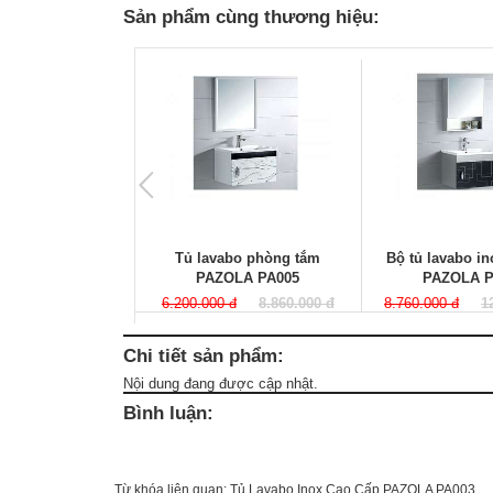
Sản phẩm cùng thương hiệu:
Tủ lavabo phòng tắm
Bộ tủ lavabo in
PAZOLA PA005
PAZOLA P
6.200.000 đ
8.860.000 đ
8.760.000 đ
1
Chi tiết sản phẩm:
Nội dung đang được cập nhật.
Bình luận:
Từ khóa liên quan:
Tủ Lavabo Inox Cao Cấp PAZOLA PA003