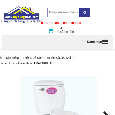
0906 183 880 - 0906183880
0
đ
0
sản phẩm
Danh mục
Sản phẩm
Thiết Bị Vệ Sinh
Bộ Bồn Cầu 02 Khối
àn cầu trẻ em Thiên Thanh ERA B0101TGTT