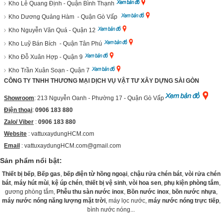
Kho Lê Quang Định - Quận Bình Thạnh
Kho Dương Quảng Hàm - Quận Gò Vấp
Kho Nguyễn Văn Quá - Quận 12
Kho Luỹ Bán Bích - Quận Tân Phú
Kho Đỗ Xuân Hợp - Quận 9
Kho Trần Xuân Soạn - Quận 7
CÔNG TY TNHH THƯƠNG MẠI DỊCH VỤ VẬT TƯ XÂY DỰNG SÀI GÒN
Showroom
: 213 Nguyễn Oanh - Phường 17 - Quận Gò Vấp
Điện thoại
:
0906 183 880
Zalo/ Viber
:
0906 183 880
Website
:
vattuxaydungHCM.com
Email
: vattuxaydungHCM.com@gmail.com
Sản phẩm nổi bật:
Thiết bị bếp
,
Bếp gas
,
bếp điện từ hồng ngoại
,
chậu rửa chén bát
,
vòi rửa chén
bát
,
máy hút mùi
,
kệ úp chén
,
thiết bị vệ sinh
,
vòi hoa sen
,
phụ kiện phòng tắm
,
gương phòng tắm,
Phễu thu sàn nước inox
,
Bồn nước inox
,
bồn nước nhựa
,
máy nước nóng năng lượng mặt trời
, máy lọc nước,
máy nước nóng trực tiếp
,
bình nước nóng...