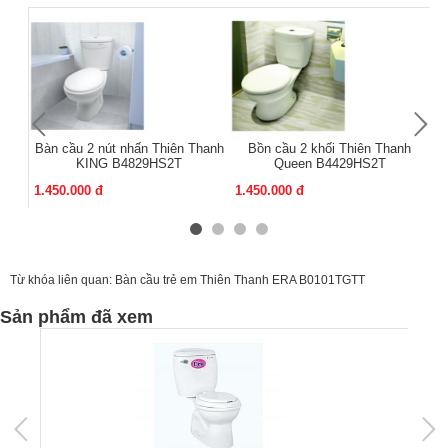
Bàn cầu 2 nút nhấn Thiên Thanh
Bồn cầu 2 khối Thiên Thanh
B
KING B4829HS2T
Queen B4429HS2T
1.450.000 đ
1.450.000 đ
1.
Từ khóa liên quan:
Bàn cầu trẻ em Thiên Thanh ERA B0101TGTT
Sản phẩm đã xem