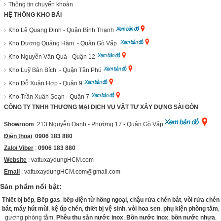
Thông tin chuyển khoản
HỆ THỐNG KHO BÃI
Kho Lê Quang Định - Quận Bình Thạnh
Kho Dương Quảng Hàm - Quận Gò Vấp
Kho Nguyễn Văn Quá - Quận 12
Kho Luỹ Bán Bích - Quận Tân Phú
Kho Đỗ Xuân Hợp - Quận 9
Kho Trần Xuân Soạn - Quận 7
CÔNG TY TNHH THƯƠNG MẠI DỊCH VỤ VẬT TƯ XÂY DỰNG SÀI GÒN
Showroom
: 213 Nguyễn Oanh - Phường 17 - Quận Gò Vấp
Điện thoại
:
0906 183 880
Zalo/ Viber
:
0906 183 880
Website
:
vattuxaydungHCM.com
Email
: vattuxaydungHCM.com@gmail.com
Sản phẩm nổi bật:
Thiết bị bếp
,
Bếp gas
,
bếp điện từ hồng ngoại
,
chậu rửa chén bát
,
vòi rửa chén
bát
,
máy hút mùi
,
kệ úp chén
,
thiết bị vệ sinh
,
vòi hoa sen
,
phụ kiện phòng tắm
,
gương phòng tắm,
Phễu thu sàn nước inox
,
Bồn nước inox
,
bồn nước nhựa
,