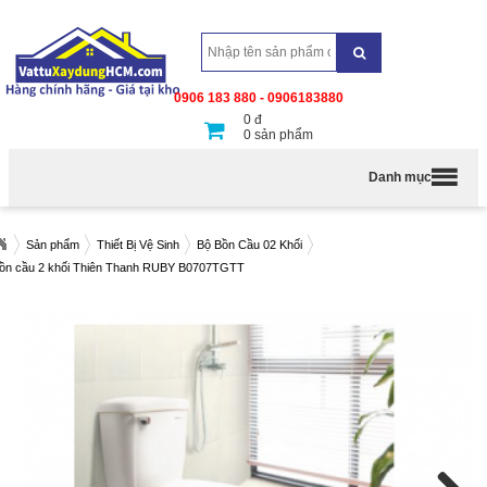
0906 183 880 - 0906183880
0
đ
0
sản phẩm
Danh mục
Sản phẩm
Thiết Bị Vệ Sinh
Bộ Bồn Cầu 02 Khối
ồn cầu 2 khối Thiên Thanh RUBY B0707TGTT