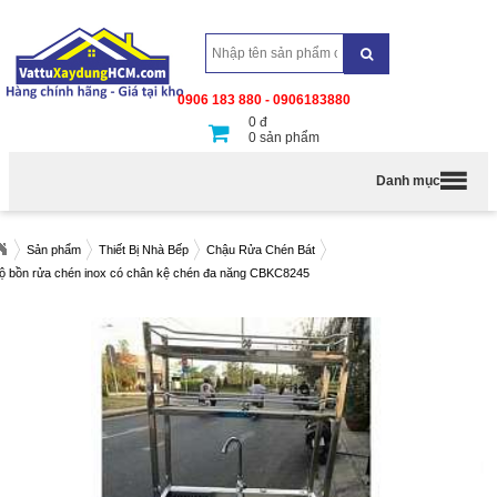
0906 183 880 - 0906183880
0
đ
0
sản phẩm
Danh mục
Sản phẩm
Thiết Bị Nhà Bếp
Chậu Rửa Chén Bát
ộ bồn rửa chén inox có chân kệ chén đa năng CBKC8245