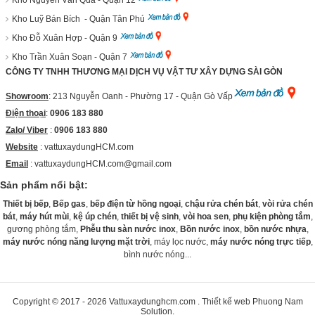
Kho Luỹ Bán Bích - Quận Tân Phú
Kho Đỗ Xuân Hợp - Quận 9
Kho Trần Xuân Soạn - Quận 7
CÔNG TY TNHH THƯƠNG MẠI DỊCH VỤ VẬT TƯ XÂY DỰNG SÀI GÒN
Showroom
: 213 Nguyễn Oanh - Phường 17 - Quận Gò Vấp
Điện thoại
:
0906 183 880
Zalo/ Viber
:
0906 183 880
Website
:
vattuxaydungHCM.com
Email
: vattuxaydungHCM.com@gmail.com
Sản phẩm nổi bật:
Thiết bị bếp
,
Bếp gas
,
bếp điện từ hồng ngoại
,
chậu rửa chén bát
,
vòi rửa chén
bát
,
máy hút mùi
,
kệ úp chén
,
thiết bị vệ sinh
,
vòi hoa sen
,
phụ kiện phòng tắm
,
gương phòng tắm,
Phễu thu sàn nước inox
,
Bồn nước inox
,
bồn nước nhựa
,
máy nước nóng năng lượng mặt trời
, máy lọc nước,
máy nước nóng trực tiếp
,
bình nước nóng...
Copyright © 2017 - 2026
Vattuxaydunghcm.com
.
Thiết kế web
Phuong Nam
Solution
.