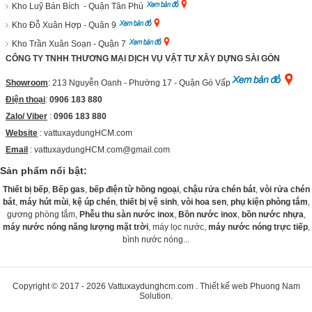
Kho Luỹ Bán Bích - Quận Tân Phú
Kho Đỗ Xuân Hợp - Quận 9
Kho Trần Xuân Soạn - Quận 7
CÔNG TY TNHH THƯƠNG MẠI DỊCH VỤ VẬT TƯ XÂY DỰNG SÀI GÒN
Showroom
: 213 Nguyễn Oanh - Phường 17 - Quận Gò Vấp
Điện thoại
:
0906 183 880
Zalo/ Viber
:
0906 183 880
Website
:
vattuxaydungHCM.com
Email
: vattuxaydungHCM.com@gmail.com
Sản phẩm nổi bật:
Thiết bị bếp
,
Bếp gas
,
bếp điện từ hồng ngoại
,
chậu rửa chén bát
,
vòi rửa chén
bát
,
máy hút mùi
,
kệ úp chén
,
thiết bị vệ sinh
,
vòi hoa sen
,
phụ kiện phòng tắm
,
gương phòng tắm,
Phễu thu sàn nước inox
,
Bồn nước inox
,
bồn nước nhựa
,
máy nước nóng năng lượng mặt trời
, máy lọc nước,
máy nước nóng trực tiếp
,
bình nước nóng...
Copyright © 2017 - 2026
Vattuxaydunghcm.com
.
Thiết kế web
Phuong Nam
Solution
.