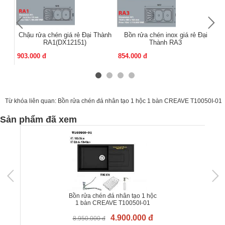
Chậu rửa chén giá rẻ Đại Thành
Bồn rửa chén inox giá rẻ Đại
RA1(DX12151)
Thành RA3
903.000 đ
854.000 đ
86
Từ khóa liên quan:
Bồn rửa chén đá nhân tạo 1 hộc 1 bàn CREAVE T10050I-01
Sản phẩm đã xem
Bồn rửa chén đá nhân tạo 1 hộc
1 bàn CREAVE T10050I-01
4.900.000 đ
8.950.000 đ