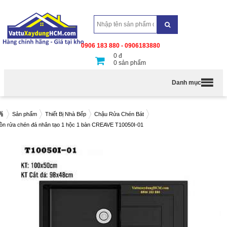
0906 183 880 - 0906183880
0
đ
0
sản phẩm
Danh mục
Sản phẩm
Thiết Bị Nhà Bếp
Chậu Rửa Chén Bát
ồn rửa chén đá nhân tạo 1 hộc 1 bàn CREAVE T10050I-01