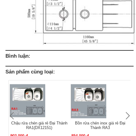
Bình luận:
Sản phẩm cùng loại:
Chậu rửa chén giá rẻ Đại Thành
Bồn rửa chén inox giá rẻ Đại
RA1(DX12151)
Thành RA3
903.000 đ
854.000 đ
86