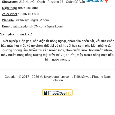
Showroom
: 213 Nguyễn Oanh - Phường 17 - Quận Gò Vấp
Điện thoại
:
0906 183 880
Zalo/ Viber
:
0906 183 880
Website
:
vattuxaydungHCM.com
Email
: vattuxaydungHCM.com@gmail.com
Sản phẩm nổi bật:
Thiết bị bếp
,
Bếp gas
,
bếp điện từ hồng ngoại
,
chậu rửa chén bát
,
vòi rửa chén
bát
,
máy hút mùi
,
kệ úp chén
,
thiết bị vệ sinh
,
vòi hoa sen
,
phụ kiện phòng tắm
,
gương phòng tắm,
Phễu thu sàn nước inox
,
Bồn nước inox
,
bồn nước nhựa
,
máy nước nóng năng lượng mặt trời
, máy lọc nước,
máy nước nóng trực tiếp
,
bình nước nóng...
Copyright © 2017 - 2026
Vattuxaydunghcm.com
.
Thiết kế web
Phuong Nam
Solution
.