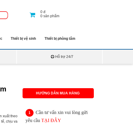
0
đ
0
sản phẩm
ớc
Thiết bị vệ sinh
Thiết bị phòng tắm
Hỗ trợ 24/7
âm
HƯỚNG DẪN MUA HÀNG
Cần tư vấn xin vui lòng gửi
n xuất theo
yêu cầu
TẠI ĐÂY
tế, chịu va