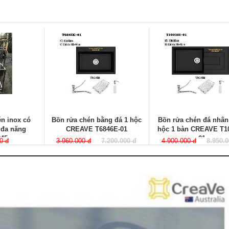
n inox có
Bồn rửa chén bằng đá 1 hộc
Bồn rửa chén đá nhân 
 đa năng
CREAVE T6846E-01
hộc 1 bàn CREAVE T10
45
01
0 đ
3.960.000 đ
7.200.000 đ
4.900.000 đ
8.950.