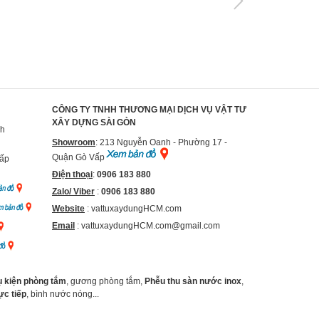
CÔNG TY TNHH THƯƠNG MẠI DỊCH VỤ VẬT TƯ
XÂY DỰNG SÀI GÒN
nh
Showroom
: 213 Nguyễn Oanh - Phường 17 -
Quận Gò Vấp
Vấp
Điện thoại
:
0906 183 880
Zalo/ Viber
:
0906 183 880
Website
:
vattuxaydungHCM.com
Email
: vattuxaydungHCM.com@gmail.com
 kiện phòng tắm
, gương phòng tắm,
Phễu thu sàn nước inox
,
c tiếp
, bình nước nóng...