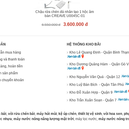
Chậu rửa chén đá nhân tạo 1 hộc âm
bàn CREAVE U0045C-01
3.600.000 đ
6.550.000 đ
DẪN
HỆ THỐNG KHO BÃI
ẫn mua hàng
Kho Lê Quang Định - Quận Bình Thạ
g và thanh toán
Kho Dương Quảng Hàm - Quận Gò 
hàng, hoàn tiền
h sản phẩm
Kho Nguyễn Văn Quá - Quận 12
n chuyển khoản
Kho Luỹ Bán Bích - Quận Tân Phú
Kho Đỗ Xuân Hợp - Quận 9
Kho Trần Xuân Soạn - Quận 7
 bát
,
vòi rửa chén bát
,
máy hút mùi
,
kệ úp chén
,
thiết bị vệ sinh
,
vòi hoa sen
,
phụ
c nhựa
,
máy nước nóng năng lượng mặt trời
, máy lọc nước,
máy nước nóng trự