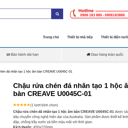
0906 183 880 - 0906183880
Trang chủ
Thiết bị nhà bếp
Thiết bị điện nư
Bảo hành dài hạn
Giao hàng toàn quốc
chén đá nhân tạo 1 hộc âm bàn CREAVE U0045C-01
Chậu rửa chén đá nhân tạo 1 hộc 
bàn CREAVE U0045C-01
(1 lượt bình chọn)
Chậu rửa chén đá nhân tạo 1 hộc âm bàn CREAVE U0045C-01
được sả
dây chuyền công nghệ hiện đại của Australia. Sản phẩm được thiết kế tinh 
đập, chống trầy xước và bền màu mãi với thời gian.
Kích thước
: 450x220mm