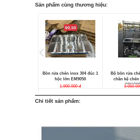
Sản phẩm cùng thương hiệu:
Bồn rửa chén inox 304 đúc 1
Bộ bồn rửa ché
hộc lớn EM9050
chân kệ chén
CBKC82
1.900.000 đ
3.050.00
Chi tiết sản phẩm: