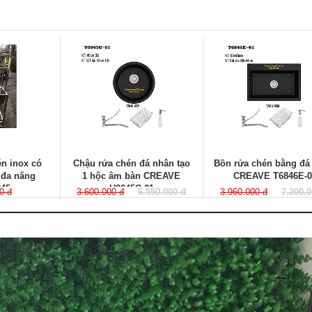
n inox có
Chậu rửa chén đá nhân tạo
Bồn rửa chén bằng đá
 đa năng
1 hộc âm bàn CREAVE
CREAVE T6846E-0
45
U0045C-01
0 đ
3.600.000 đ
6.550.000 đ
3.960.000 đ
7.200.