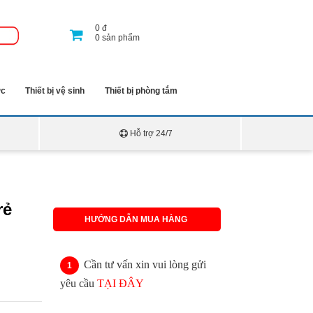
0
đ
0
sản phẩm
ớc
Thiết bị vệ sinh
Thiết bị phòng tắm
Hỗ trợ 24/7
rẻ
HƯỚNG DẪN MUA HÀNG
Cần tư vấn xin vui lòng gửi
yêu cầu
TẠI ĐÂY