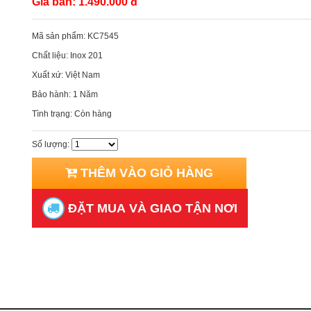
Giá bán:
1.490.000 đ
Mã sản phẩm:
KC7545
Chất liệu:
Inox 201
Xuất xứ:
Việt Nam
Bảo hành:
1 Năm
Tình trạng:
Còn hàng
Số lượng:
THÊM VÀO GIỎ HÀNG
ĐẶT MUA VÀ GIAO TẬN NƠI