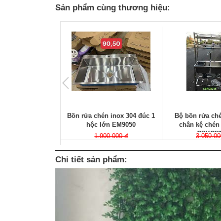
Sản phẩm cùng thương hiệu:
Bồn rửa chén inox 304 đúc 1
Bộ bồn rửa ché
hộc lớn EM9050
chân kệ chén
CBKC82
1.900.000 đ
3.050.00
Chi tiết sản phẩm: