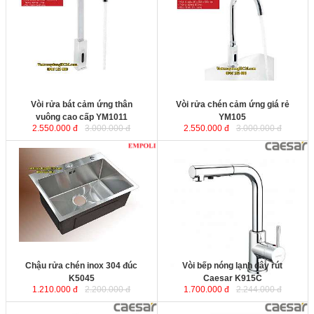
cao cấp YM1011
được sản xuất từ
YM105
được sản xuất từ đồng thau
đồng thau mạ chrome sáng bóng.
mạ chrome sáng bóng. Sản phẩm
Sản phẩm sử dụng bộ cảm biến
sử dụng bộ cảm biến hồng ngoại
hồng ngoại thông minh tự động
thông minh tự động điều chỉnh
điều chỉnh khoảng cách theo môi
khoảng cách theo môi trường. Tự
trường. Tự động ngắt nước sau 60s
động ngắt nước sau 60s giúp tiết
giúp tiết kiệm nước.
kiệm nước.
Vòi rửa bát cảm ứng thân
Vòi rửa chén cảm ứng giá rẻ
vuông cao cấp YM1011
YM105
2.550.000 đ
3.000.000 đ
2.550.000 đ
3.000.000 đ
Chậu rửa chén inox 304 đúc
Vòi bếp nóng lạnh dây rút Caesar
K5045
với nguyên liệu inox cao
K915C
được sản xuất từ đồng kết
cấp được sản xuất bằng công nghệ
hợp công nghệ mạ crôm theo công
bán thủ công, bề mặt chậu rửa
nghệ Đài Loan cho sản phẩm sáng
inox được xử lý tinh xảo, sáng bóng
bóng, bền bỉ với thời gian.
và bền đẹp mãi với thời gian.
Kích thước
: 500x450x230mm
Chậu rửa chén inox 304 đúc
Vòi bếp nóng lạnh dây rút
K5045
Caesar K915C
1.210.000 đ
2.200.000 đ
1.700.000 đ
2.244.000 đ