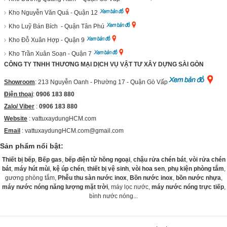
Kho Nguyễn Văn Quá - Quận 12
Kho Luỹ Bán Bích - Quận Tân Phú
Kho Đỗ Xuân Hợp - Quận 9
Kho Trần Xuân Soạn - Quận 7
CÔNG TY TNHH THƯƠNG MẠI DỊCH VỤ VẬT TƯ XÂY DỰNG SÀI GÒN
Showroom
: 213 Nguyễn Oanh - Phường 17 - Quận Gò Vấp
Điện thoại
:
0906 183 880
Zalo/ Viber
:
0906 183 880
Website
:
vattuxaydungHCM.com
Email
: vattuxaydungHCM.com@gmail.com
Sản phẩm nổi bật:
Thiết bị bếp
,
Bếp gas
,
bếp điện từ hồng ngoại
,
chậu rửa chén bát
,
vòi rửa chén
bát
,
máy hút mùi
,
kệ úp chén
,
thiết bị vệ sinh
,
vòi hoa sen
,
phụ kiện phòng tắm
,
gương phòng tắm,
Phễu thu sàn nước inox
,
Bồn nước inox
,
bồn nước nhựa
,
máy nước nóng năng lượng mặt trời
, máy lọc nước,
máy nước nóng trực tiếp
,
bình nước nóng...