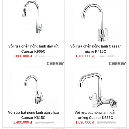
Vòi rửa chén nóng lạnh dây rút
Vòi rửa chén nóng lạnh Caesar
Caesar K905C
được sản xuất
giá rẻ K415C
được sản xuất
từ đồng kết hợp công nghệ mạ
từ đồng kết hợp công nghệ mạ
crôm theo công nghệ Đài Loan cho
crôm theo công nghệ Đài Loan cho
sản phẩm sáng bóng, bền bỉ với
sản phẩm sáng bóng, bền bỉ với
thời gian.
thời gian.
Vòi rửa chén nóng lạnh dây rút
Vòi rửa chén nóng lạnh Caesar
Caesar K905C
giá rẻ K415C
1.800.000 đ
2.387.000 đ
1.160.000 đ
1.441.000 đ
Vòi rửa bát nóng lạnh gắn chậu
Caesar K815C
được sản xuất
được sản xuất
từ đồng kết hợp công nghệ mạ
từ đồng kết hợp công nghệ mạ
crôm theo công nghệ Đài Loan cho
crôm theo công nghệ Đài Loan cho
sản phẩm sáng bóng, bền bỉ với
sản phẩm sáng bóng, bền bỉ với
thời gian.
thời gian.
Vòi rửa bát nóng lạnh gắn chậu
Vòi rửa bát nóng lạnh gắn
Caesar K815C
tường Caesar K535C
1.400.000 đ
1.749.000 đ
1.690.000 đ
2.079.000 đ