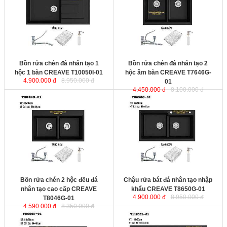
sản xuất theo dây chuyền công
sản xuất theo dây chuyền công
nghệ hiện đại của Australia. Sản
nghệ hiện đại của Australia. Sản
phẩm được thiết kế tinh tế, chịu va
phẩm được thiết kế tinh tế, chịu va
đập, chống trầy xước và bền màu
đập, chống trầy xước và bền màu
mãi với thời gian.
mãi với thời gian.
Kích thước
: 1000x500x220mm
Kích thước
: 760x460x220mm
Bồn rửa chén đá nhân tạo 1
Bồn rửa chén đá nhân tạo 2
hộc 1 bàn CREAVE T10050I-01
hộc âm bàn CREAVE T7646G-
4.900.000 đ
8.950.000 đ
01
4.450.000 đ
8.100.000 đ
Bồn rửa chén 2 hộc đều đá nhân
Chậu rửa bát đá nhân tạo nhập
tạo cao cấp CREAVE T8046G-
khẩu CREAVE T8650G-01
được
01
được sản xuất theo dây chuyền
sản xuất theo dây chuyền công
công nghệ hiện đại của Australia.
nghệ hiện đại của Australia. Sản
Sản phẩm được thiết kế tinh tế,
phẩm được thiết kế tinh tế, chịu va
chịu va đập, chống trầy xước và
đập, chống trầy xước và bền màu
bền màu mãi với thời gian.
mãi với thời gian.
Kích thước
: 800x460x220mm
Kích thước
: 860x500x220mm
Bồn rửa chén 2 hộc đều đá
Chậu rửa bát đá nhân tạo nhập
nhân tạo cao cấp CREAVE
khẩu CREAVE T8650G-01
4.900.000 đ
8.950.000 đ
T8046G-01
4.590.000 đ
8.350.000 đ
Bồn rửa chén đá nhân tạo 2 ngăn
Chậu rửa chén đá nhân tạo cao
cao cấp CREAVE T8650F-01
được
cấp CREAVE T-11650L-01