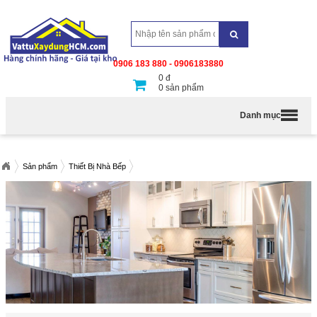
0906 183 880 - 0906183880
0
đ
0
sản phẩm
Danh mục
Sản phẩm
Thiết Bị Nhà Bếp