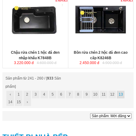
Chậu rửa chén 1 hộc đá đen nhập
Bồn rửa chén 2 hộc đá đen cao
khẩu K7848B
được thiết kế tinh
cấp K8246B
được thiết kế tinh xảo,
xảo, không xuống màu, trầy xước
không xuống màu, trầy xước hay
hay móp méo trong suốt quá trình
móp méo trong suốt quá trình sử
sử dụng. Khả năng chịu nhiệt cao
dụng. Khả năng chịu nhiệt cao lên
lên đến 230 độ C.
đến 230 độ C.
Kích thước
: 780x480x210mm
Kích thước
: 820x460x210mm
Chậu rửa chén 1 hộc đá đen
Bồn rửa chén 2 hộc đá đen cao
nhập khẩu K7848B
cấp K8246B
3.220.000 đ
4.600.000 đ
2.450.000 đ
4.900.000 đ
Sản phẩm từ 241 - 260 / [
933
Sản
phẩm]
‹
1
2
3
4
5
6
7
8
9
10
11
12
13
14
15
›