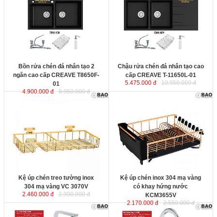
sản xuất theo dây chuyền công
nghệ hiện đại của Australia. Sản
phẩm được thiết kế tinh tế, chịu va
đập, chống trầy xước và bền màu
mãi với thời gian.
Kích thước
: 860x500x220mm
Kích thước
Bồn rửa chén đá nhân tạo 2
Chậu rửa chén đá nhân tạo cao
ngăn cao cấp CREAVE T8650F-
cấp CREAVE T-11650L-01
5.475.000 đ
10.950.000 đ
01
4.900.000 đ
8.950.000 đ
Kệ úp chén treo tường inox 304
Kệ úp chén inox 304 mạ vàng có
mạ vàng VC 3070V
v
ới chất liệu
khay hứng nước KCM3655V
ới
inox 304 cao cấp cho sản phẩm
chất liệu inox 304 cao cấp cho sản
sáng bóng vĩnh viễn, không bị rỉ sét
phẩm sáng bóng vĩnh viễn, không
hay bong tróc trong suốt quá trình
bị rỉ sét hay bong tróc trong suốt
sử dụng.
quá trình sử dụng.
Kích thước
: 300x700x100 mm.
Kích thước
: 360x600x150 mm
Kệ úp chén treo tường inox
Kệ úp chén inox 304 mạ vàng
304 mạ vàng VC 3070V
có khay hứng nước
2.460.000 đ
2.900.000 đ
KCM3655V
2.170.000 đ
2.550.000 đ
Vòi rửa bát cảm ứng thân vuông
Vòi rửa chén cảm ứng giá rẻ