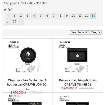
Sản phẩm từ 241 - 260 / [
933
Sản
phẩm]
‹
1
2
3
4
5
6
7
8
9
10
11
12
13
14
15
›
Chậu rửa chén đá nhân tạo 1 hộc
Bồn rửa chén bằng đá 1 hộc
âm bàn CREAVE U0045C-01
được
CREAVE T6846E-01
được sản
sản xuất theo dây chuyền công
xuất theo dây chuyền công nghệ
nghệ hiện đại của Australia. Sản
hiện đại của Australia. Sản phẩm
phẩm được thiết kế tinh tế, chịu va
được thiết kế tinh tế, chịu va đập,
đập, chống trầy xước và bền màu
chống trầy xước và bền màu mãi
mãi với thời gian.
với thời gian.
Kích thước
: 450x220mm
Kích thước
: 680x460x220mm
Chậu rửa chén đá nhân tạo 1
Bồn rửa chén bằng đá 1 hộc
hộc âm bàn CREAVE U0045C-
CREAVE T6846E-01
3.960.000 đ
7.200.000 đ
01
3.600.000 đ
6.550.000 đ
Bồn rửa chén đá nhân tạo 1 hộc 1
Bồn rửa chén đá nhân tạo 2 hộc
bàn CREAVE T10050I-01
được
âm bàn CREAVE T7646G-01
được