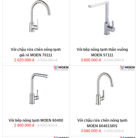
Vòi chậu rửa chén nóng lạnh giá
Vòi bếp nóng lạnh thân vuông
rẻ MOEN 70111
được sản xuất
MOEN 57111
được sản xuất theo
theo công nghệ của Mỹ, sử dụng
công nghệ của Mỹ, sử dụng
nguyên liệu bằng đồng nguyên
nguyên liệu bằng đồng nguyên
chất không chứa chì để làm thân
chất không chứa chì để làm thân
vòi, đảm bảo sức khỏe cho người
vòi, đảm bảo sức khỏe cho người
dùng.
dùng.
Chiều cao miệng vòi
Chiều cao miệng vòi
Vòi chậu rửa chén nóng lạnh
Vòi bếp nóng lạnh thân vuông
giá rẻ MOEN 70111
MOEN 57111
2.020.000 đ
2.530.000 đ
3.600.000 đ
4.510.000 đ
Vòi bếp nóng lạnh MOEN
Vòi chậu rửa chén nóng lạnh
60400
được sản xuất theo công
MOEN 60401SRS
được sản xuất
nghệ của Mỹ, sử dụng nguyên liệu
theo công nghệ của Mỹ, sử dụng
bằng đồng nguyên chất không
nguyên liệu bằng đồng nguyên
chứa chì để làm thân vòi, đảm bảo
chất không chứa chì để làm thân
sức khỏe cho người dùng.
vòi, đảm bảo sức khỏe cho người
Chiều cao miệng vòi
dùng.
Chiều cao miệng vòi
Vòi bếp nóng lạnh MOEN 60400
Vòi chậu rửa chén nóng lạnh
2.900.000 đ
3.630.000 đ
MOEN 60401SRS
3.080.000 đ
3.850.000 đ