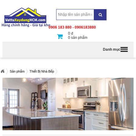
0906 183 880 - 0906183880
0
đ
0
sản phẩm
Danh mục
Sản phẩm
Thiết Bị Nhà Bếp