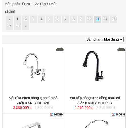
Sản phẩm từ 201 - 220 / [
933
Sản
phẩm]
‹
1
2
3
4
5
6
7
8
9
10
11
12
13
14
15
›
Vòi rửa chén nóng lạnh tân cổ
điển KANLY CHC20
sở hữu kiểu
dáng mang vẻ đẹp mỹ thuật cổ điển
nhưng được cách tân bởi lớp phủ
mạ chrome sáng bóng, tạo điểm
nhấn phong cách sang trọng và
tinh tế cho không gian nội thất
phòng tắm
Vòi rửa chén nóng lạnh tân cổ
Vòi bếp nóng lạnh đồng thau cổ
điển KANLY CHC20
điển KANLY GCC09B
3.880.000 đ
4.860.000 đ
1.960.000 đ
2.310.000 đ
Vòi rửa bát lạnh gắn tường MOEN
Vòi rửa chén lạnh MOEN
144968V
được sản xuất theo công
7027A
được sản xuất theo công