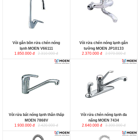
công nghệ của Mỹ, sử dụng
theo công nghệ của Mỹ, sử dụng
nguyên liệu bằng đồng nguyên
nguyên liệu bằng đồng nguyên
chất không chứa chì để làm thân
chất không chứa chì để làm thân
vòi, đảm bảo sức khỏe cho người
vòi, đảm bảo sức khỏe cho người
dùng.
dùng.
Chiều cao miệng vòi
Vòi gắn bồn rửa chén nóng
Vòi rửa chén nóng lạnh gắn
lạnh MOEN V66111
tường MOEN JP10133
1.850.000 đ
2.310.000 đ
2.370.000 đ
2.970.000 đ
Vòi rửa bát nóng lạnh thân thấp
Vòi rửa chén nóng lạnh đa năng
MOEN 7868V
được sản xuất theo
MOEN 7434
được sản xuất theo
công nghệ của Mỹ, sử dụng
công nghệ của Mỹ, sử dụng
nguyên liệu bằng đồng nguyên
nguyên liệu bằng đồng nguyên
chất không chứa chì để làm thân
chất không chứa chì để làm thân
vòi, đảm bảo sức khỏe cho người
vòi, đảm bảo sức khỏe cho người
dùng.
dùng.
Chiều cao miệng vòi
Chiều cao miệng vòi
Vòi rửa bát nóng lạnh thân thấp
Vòi rửa chén nóng lạnh đa
MOEN 7868V
năng MOEN 7434
1.930.000 đ
2.420.000 đ
2.640.000 đ
3.300.000 đ
Vòi rửa bát nóng lạnh dùng cho
Vòi rửa bát dùng cho nhà hàng