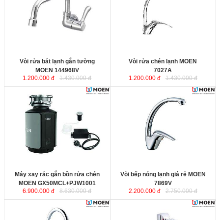
nghệ của Mỹ, sử dụng nguyên liệu
nghệ của Mỹ, sử dụng nguyên liệu
bằng đồng nguyên chất không
bằng đồng nguyên chất không
chứa chì để làm thân vòi, đảm bảo
chứa chì để làm thân vòi, đảm bảo
sức khỏe cho người dùng.
sức khỏe cho người dùng.
Vòi rửa bát lạnh gắn tường
Vòi rửa chén lạnh MOEN
MOEN 144968V
7027A
1.200.000 đ
1.430.000 đ
1.200.000 đ
1.430.000 đ
Máy xay rác gắn bồn rửa chén
Vòi bếp nóng lạnh giá rẻ MOEN
MOEN GX50MCL+PJW1001
7869V
được sản xuất theo công
nghệ của Mỹ, sử dụng nguyên liệu
bằng đồng nguyên chất không
chứa chì để làm thân vòi, đảm bảo
sức khỏe cho người dùng.
Kích thước:
Chiều cao miệng vòi
Trong lượng
Nguồn điện
Máy xay rác gắn bồn rửa chén
Vòi bếp nóng lạnh giá rẻ MOEN
MOEN GX50MCL+PJW1001
7869V
6.900.000 đ
8.630.000 đ
2.200.000 đ
2.750.000 đ
Vòi gắn bồn rửa chén nóng lạnh
Vòi rửa chén nóng lạnh gắn tường
MOEN V66111
được sản xuất theo
MOEN JP10133
được sản xuất