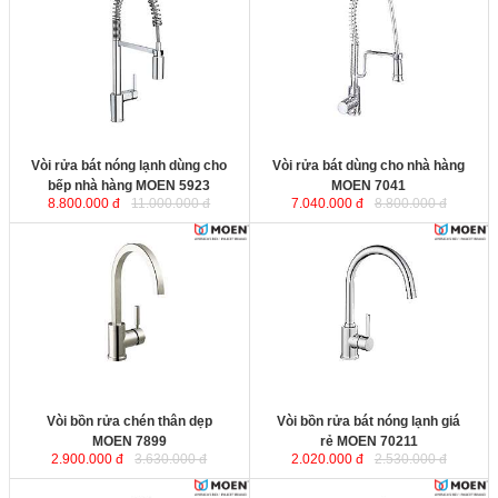
bếp nhà hàng MOEN 5923
được
MOEN 7041
được sản xuất theo
sản xuất theo công nghệ của Mỹ,
công nghệ của Mỹ, sử dụng
sử dụng nguyên liệu bằng đồng
nguyên liệu bằng đồng nguyên
nguyên chất không chứa chì để làm
chất không chứa chì để làm thân
thân vòi, đảm bảo sức khỏe cho
vòi, đảm bảo sức khỏe cho người
người dùng.
dùng.
Chiều cao miệng vòi
Chiều cao miệng vòi
Vòi rửa bát nóng lạnh dùng cho
Vòi rửa bát dùng cho nhà hàng
bếp nhà hàng MOEN 5923
MOEN 7041
8.800.000 đ
11.000.000 đ
7.040.000 đ
8.800.000 đ
Vòi bồn rửa chén thân dẹp MOEN
Vòi bồn rửa bát nóng lạnh giá rẻ
7899
được sản xuất theo công
MOEN 70211
được sản xuất theo
nghệ của Mỹ, sử dụng nguyên liệu
công nghệ của Mỹ, sử dụng
bằng đồng nguyên chất không
nguyên liệu bằng đồng nguyên
chứa chì để làm thân vòi, đảm bảo
chất không chứa chì để làm thân
sức khỏe cho người dùng.
vòi, đảm bảo sức khỏe cho người
Chiều cao miệng vòi
dùng.
Chiều cao miệng vòi
Vòi bồn rửa chén thân dẹp
Vòi bồn rửa bát nóng lạnh giá
MOEN 7899
rẻ MOEN 70211
2.900.000 đ
3.630.000 đ
2.020.000 đ
2.530.000 đ