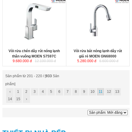
Vòi rửa chén dây rút nóng lạnh
Vòi rửa bát nóng lạnh dây rút giá
thân vuông MOEN S7597C
được
rẻ MOEN GN68000
được sản xuất
sản xuất theo công nghệ của Mỹ,
theo công nghệ của Mỹ, sử dụng
sử dụng nguyên liệu bằng đồng
nguyên liệu bằng đồng nguyên
nguyên chất không chứa chì để làm
chất không chứa chì để làm thân
thân vòi, đảm bảo sức khỏe cho
vòi, đảm bảo sức khỏe cho người
người dùng.
dùng.
Chiều cao miệng vòi
Chiều cao miệng vòi
Vòi rửa chén dây rút nóng lạnh
Vòi rửa bát nóng lạnh dây rút
thân vuông MOEN S7597C
giá rẻ MOEN GN68000
9.680.000 đ
12.100.000 đ
5.280.000 đ
6.600.000 đ
Sản phẩm từ 201 - 220 / [
933
Sản
phẩm]
‹
1
2
3
4
5
6
7
8
9
10
11
12
13
14
15
›