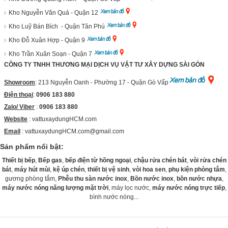
Kho Nguyễn Văn Quá - Quận 12
Kho Luỹ Bán Bích - Quận Tân Phú
Kho Đỗ Xuân Hợp - Quận 9
Kho Trần Xuân Soạn - Quận 7
CÔNG TY TNHH THƯƠNG MẠI DỊCH VỤ VẬT TƯ XÂY DỰNG SÀI GÒN
Showroom
: 213 Nguyễn Oanh - Phường 17 - Quận Gò Vấp
Điện thoại
:
0906 183 880
Zalo/ Viber
:
0906 183 880
Website
:
vattuxaydungHCM.com
Email
: vattuxaydungHCM.com@gmail.com
Sản phẩm nổi bật:
Thiết bị bếp
,
Bếp gas
,
bếp điện từ hồng ngoại
,
chậu rửa chén bát
,
vòi rửa chén
bát
,
máy hút mùi
,
kệ úp chén
,
thiết bị vệ sinh
,
vòi hoa sen
,
phụ kiện phòng tắm
,
gương phòng tắm,
Phễu thu sàn nước inox
,
Bồn nước inox
,
bồn nước nhựa
,
máy nước nóng năng lượng mặt trời
, máy lọc nước,
máy nước nóng trực tiếp
,
bình nước nóng...